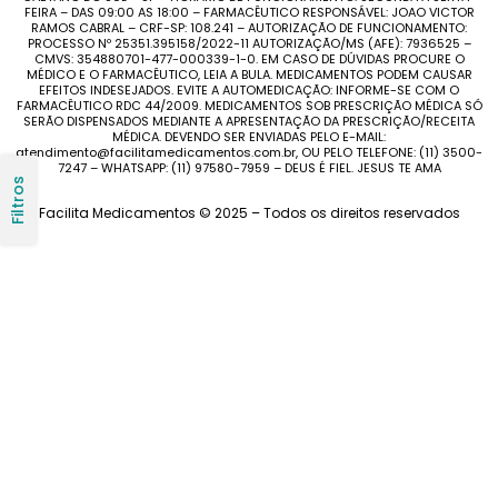
FEIRA – DAS 09:00 AS 18:00 – FARMACÊUTICO RESPONSÁVEL: JOAO VICTOR
RAMOS CABRAL – CRF-SP: 108.241 – AUTORIZAÇÃO DE FUNCIONAMENTO:
PROCESSO Nº 25351.395158/2022-11 AUTORIZAÇÃO/MS (AFE): 7936525 –
CMVS: 354880701-477-000339-1-0. EM CASO DE DÚVIDAS PROCURE O
MÉDICO E O FARMACÊUTICO, LEIA A BULA. MEDICAMENTOS PODEM CAUSAR
EFEITOS INDESEJADOS. EVITE A AUTOMEDICAÇÃO: INFORME-SE COM O
FARMACÊUTICO RDC 44/2009. MEDICAMENTOS SOB PRESCRIÇÃO MÉDICA SÓ
SERÃO DISPENSADOS MEDIANTE A APRESENTAÇÃO DA PRESCRIÇÃO/RECEITA
MÉDICA. DEVENDO SER ENVIADAS PELO E-MAIL:
atendimento@facilitamedicamentos.com.br, OU PELO TELEFONE: (11) 3500-
7247 – WHATSAPP: (11) 97580-7959 – DEUS É FIEL. JESUS TE AMA
Filtros
Facilita Medicamentos © 2025 – Todos os direitos reservados