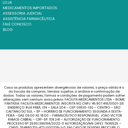
LOJA
MEDICAMENTOS IMPORTADOS
ASSESSORIA JUDICIAL
ASSISTÊNCIA FARMACÊUTICA
FALE CONOSCO
BLOG
Caso os produtos apresentem divergências de valores, o preço válido é o
do Sacola de compras. Vendas sujeitas a análise e confirmação de
dados. Todos os valores, formas e condições de pagamento podem sofrer
alterações sem nenhum aviso prévio. FACILITA MEDICAMENTOS LTDA – NOME
FANTASIA: FACILITA MEDICAMENTOS. INSCRITA NO CNPJ: 45.907.416/0001-26
ENDEREÇO: RUA PARÁ, 139 – SALA 204 – CEP: 09510-130 – CENTRO – SÃO
CAETANO DO SUL – SP – HORÁRIO DE FUNCIONAMENTO: SEGUNDA A SEXTA-
FEIRA – DAS 09:00 AS 18:00 – FARMACÊUTICO RESPONSÁVEL: JOAO VICTOR
RAMOS CABRAL – CRF-SP: 108.241 – AUTORIZAÇÃO DE FUNCIONAMENTO:
PROCESSO Nº 25351.395158/2022-11 AUTORIZAÇÃO/MS (AFE): 7936525 –
CMVS: 354880701-477-000339-1-0. EM CASO DE DÚVIDAS PROCURE O