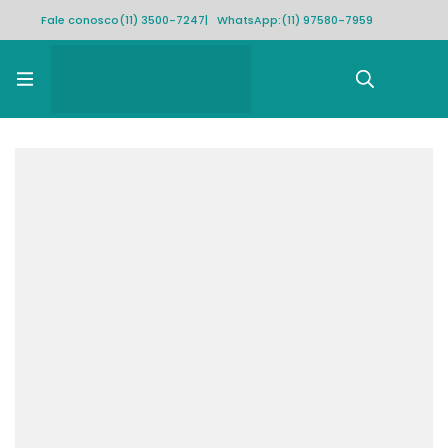
Fale conosco
(11) 3500-7247
| WhatsApp:
(11) 97580-7959
Rastrear pedido