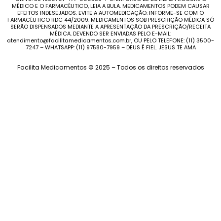
MÉDICO E O FARMACÊUTICO, LEIA A BULA. MEDICAMENTOS PODEM CAUSAR
EFEITOS INDESEJADOS. EVITE A AUTOMEDICAÇÃO: INFORME-SE COM O
FARMACÊUTICO RDC 44/2009. MEDICAMENTOS SOB PRESCRIÇÃO MÉDICA SÓ
SERÃO DISPENSADOS MEDIANTE A APRESENTAÇÃO DA PRESCRIÇÃO/RECEITA
MÉDICA. DEVENDO SER ENVIADAS PELO E-MAIL:
atendimento@facilitamedicamentos.com.br, OU PELO TELEFONE: (11) 3500-
7247 – WHATSAPP: (11) 97580-7959 – DEUS É FIEL. JESUS TE AMA
Facilita Medicamentos © 2025 – Todos os direitos reservados