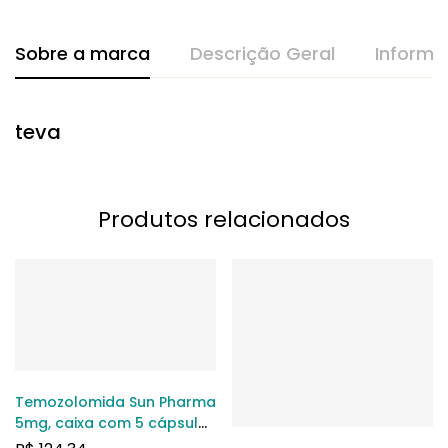
Sobre a marca
Descrição Geral
Informa
teva
Produtos relacionados
Temozolomida Sun Pharma
5mg, caixa com 5 cápsulas
gelatinosas duras