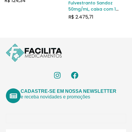
R$
124,34
Fulvestranto Sandoz
50mg/mL, caixa com 1
seringa preenchida com
R$
2.475,71
solução de uso
intramuscular + agulha
com 5mL GENERICO
CADASTRE-SE EM NOSSA NEWSLETTER
e receba novidades e promoções