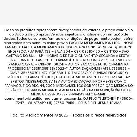
Caso os produtos apresentem divergências de valores, o preço válido é o
do Sacola de compras. Vendas sujeitas a análise e confirmação de
dados. Todos os valores, formas e condições de pagamento podem sofrer
alterações sem nenhum aviso prévio. FACILITA MEDICAMENTOS LTDA – NOME
FANTASIA: FACILITA MEDICAMENTOS. INSCRITA NO CNPJ: 45.907.416/0001-26
ENDEREÇO: RUA PARÁ, 139 – SALA 204 – CEP: 09510-130 – CENTRO – SÃO
CAETANO DO SUL – SP – HORÁRIO DE FUNCIONAMENTO: SEGUNDA A SEXTA-
FEIRA – DAS 09:00 AS 18:00 – FARMACÊUTICO RESPONSÁVEL: JOAO VICTOR
RAMOS CABRAL – CRF-SP: 108.241 – AUTORIZAÇÃO DE FUNCIONAMENTO:
PROCESSO Nº 25351.395158/2022-11 AUTORIZAÇÃO/MS (AFE): 7936525 –
CMVS: 354880701-477-000339-1-0. EM CASO DE DÚVIDAS PROCURE O
MÉDICO E O FARMACÊUTICO, LEIA A BULA. MEDICAMENTOS PODEM CAUSAR
EFEITOS INDESEJADOS. EVITE A AUTOMEDICAÇÃO: INFORME-SE COM O
FARMACÊUTICO RDC 44/2009. MEDICAMENTOS SOB PRESCRIÇÃO MÉDICA SÓ
SERÃO DISPENSADOS MEDIANTE A APRESENTAÇÃO DA PRESCRIÇÃO/RECEITA
MÉDICA. DEVENDO SER ENVIADAS PELO E-MAIL:
atendimento@facilitamedicamentos.com.br, OU PELO TELEFONE: (11) 3500-
7247 – WHATSAPP: (11) 97580-7959 – DEUS É FIEL. JESUS TE AMA
Facilita Medicamentos © 2025 – Todos os direitos reservados