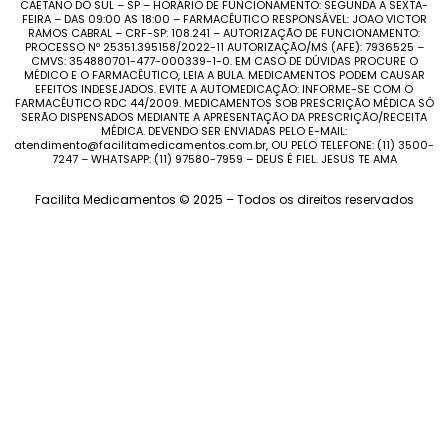
CAETANO DO SUL – SP – HORÁRIO DE FUNCIONAMENTO: SEGUNDA A SEXTA-
FEIRA – DAS 09:00 AS 18:00 – FARMACÊUTICO RESPONSÁVEL: JOAO VICTOR
RAMOS CABRAL – CRF-SP: 108.241 – AUTORIZAÇÃO DE FUNCIONAMENTO:
PROCESSO Nº 25351.395158/2022-11 AUTORIZAÇÃO/MS (AFE): 7936525 –
CMVS: 354880701-477-000339-1-0. EM CASO DE DÚVIDAS PROCURE O
MÉDICO E O FARMACÊUTICO, LEIA A BULA. MEDICAMENTOS PODEM CAUSAR
EFEITOS INDESEJADOS. EVITE A AUTOMEDICAÇÃO: INFORME-SE COM O
FARMACÊUTICO RDC 44/2009. MEDICAMENTOS SOB PRESCRIÇÃO MÉDICA SÓ
SERÃO DISPENSADOS MEDIANTE A APRESENTAÇÃO DA PRESCRIÇÃO/RECEITA
MÉDICA. DEVENDO SER ENVIADAS PELO E-MAIL:
atendimento@facilitamedicamentos.com.br, OU PELO TELEFONE: (11) 3500-
7247 – WHATSAPP: (11) 97580-7959 – DEUS É FIEL. JESUS TE AMA
Facilita Medicamentos © 2025 – Todos os direitos reservados