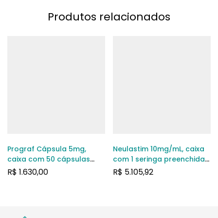
Produtos relacionados
Prograf Cápsula 5mg,
Neulastim 10mg/mL, caixa
caixa com 50 cápsulas
com 1 seringa preenchida
duras
com 0,6mL de solução de
R$
1.630,00
R$
5.105,92
uso subcutâneo