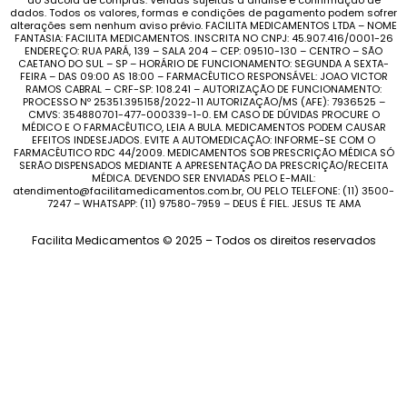
do Sacola de compras. Vendas sujeitas a análise e confirmação de
dados. Todos os valores, formas e condições de pagamento podem sofrer
alterações sem nenhum aviso prévio. FACILITA MEDICAMENTOS LTDA – NOME
FANTASIA: FACILITA MEDICAMENTOS. INSCRITA NO CNPJ: 45.907.416/0001-26
ENDEREÇO: RUA PARÁ, 139 – SALA 204 – CEP: 09510-130 – CENTRO – SÃO
CAETANO DO SUL – SP – HORÁRIO DE FUNCIONAMENTO: SEGUNDA A SEXTA-
FEIRA – DAS 09:00 AS 18:00 – FARMACÊUTICO RESPONSÁVEL: JOAO VICTOR
RAMOS CABRAL – CRF-SP: 108.241 – AUTORIZAÇÃO DE FUNCIONAMENTO:
PROCESSO Nº 25351.395158/2022-11 AUTORIZAÇÃO/MS (AFE): 7936525 –
CMVS: 354880701-477-000339-1-0. EM CASO DE DÚVIDAS PROCURE O
MÉDICO E O FARMACÊUTICO, LEIA A BULA. MEDICAMENTOS PODEM CAUSAR
EFEITOS INDESEJADOS. EVITE A AUTOMEDICAÇÃO: INFORME-SE COM O
FARMACÊUTICO RDC 44/2009. MEDICAMENTOS SOB PRESCRIÇÃO MÉDICA SÓ
SERÃO DISPENSADOS MEDIANTE A APRESENTAÇÃO DA PRESCRIÇÃO/RECEITA
MÉDICA. DEVENDO SER ENVIADAS PELO E-MAIL:
atendimento@facilitamedicamentos.com.br, OU PELO TELEFONE: (11) 3500-
7247 – WHATSAPP: (11) 97580-7959 – DEUS É FIEL. JESUS TE AMA
Facilita Medicamentos © 2025 – Todos os direitos reservados