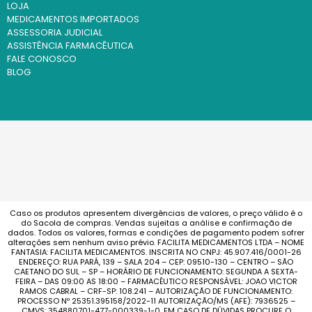
LOJA
MEDICAMENTOS IMPORTADOS
ASSESSORIA JUDICIAL
ASSISTÊNCIA FARMACÊUTICA
FALE CONOSCO
BLOG
Caso os produtos apresentem divergências de valores, o preço válido é o
do Sacola de compras. Vendas sujeitas a análise e confirmação de
dados. Todos os valores, formas e condições de pagamento podem sofrer
alterações sem nenhum aviso prévio. FACILITA MEDICAMENTOS LTDA – NOME
FANTASIA: FACILITA MEDICAMENTOS. INSCRITA NO CNPJ: 45.907.416/0001-26
ENDEREÇO: RUA PARÁ, 139 – SALA 204 – CEP: 09510-130 – CENTRO – SÃO
CAETANO DO SUL – SP – HORÁRIO DE FUNCIONAMENTO: SEGUNDA A SEXTA-
FEIRA – DAS 09:00 AS 18:00 – FARMACÊUTICO RESPONSÁVEL: JOAO VICTOR
RAMOS CABRAL – CRF-SP: 108.241 – AUTORIZAÇÃO DE FUNCIONAMENTO:
PROCESSO Nº 25351.395158/2022-11 AUTORIZAÇÃO/MS (AFE): 7936525 –
CMVS: 354880701-477-000339-1-0. EM CASO DE DÚVIDAS PROCURE O