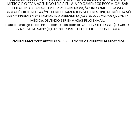
MÉDICO E O FARMACÊUTICO, LEIA A BULA. MEDICAMENTOS PODEM CAUSAR
EFEITOS INDESEJADOS. EVITE A AUTOMEDICAÇÃO: INFORME-SE COM O
FARMACÊUTICO RDC 44/2009. MEDICAMENTOS SOB PRESCRIÇÃO MÉDICA SÓ
SERÃO DISPENSADOS MEDIANTE A APRESENTAÇÃO DA PRESCRIÇÃO/RECEITA
MÉDICA. DEVENDO SER ENVIADAS PELO E-MAIL:
atendimento@facilitamedicamentos.com.br, OU PELO TELEFONE: (11) 3500-
7247 – WHATSAPP: (11) 97580-7959 – DEUS É FIEL. JESUS TE AMA
Facilita Medicamentos © 2025 – Todos os direitos reservados