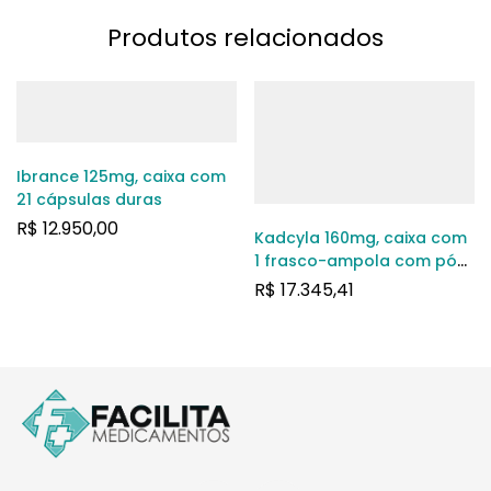
Produtos relacionados
Ibrance 125mg, caixa com
21 cápsulas duras
R$
12.950,00
Kadcyla 160mg, caixa com
1 frasco-ampola com pó
para solução de uso
R$
17.345,41
intravenoso