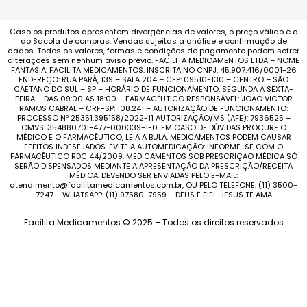
Caso os produtos apresentem divergências de valores, o preço válido é o
do Sacola de compras. Vendas sujeitas a análise e confirmação de
dados. Todos os valores, formas e condições de pagamento podem sofrer
alterações sem nenhum aviso prévio. FACILITA MEDICAMENTOS LTDA – NOME
FANTASIA: FACILITA MEDICAMENTOS. INSCRITA NO CNPJ: 45.907.416/0001-26
ENDEREÇO: RUA PARÁ, 139 – SALA 204 – CEP: 09510-130 – CENTRO – SÃO
CAETANO DO SUL – SP – HORÁRIO DE FUNCIONAMENTO: SEGUNDA A SEXTA-
FEIRA – DAS 09:00 AS 18:00 – FARMACÊUTICO RESPONSÁVEL: JOAO VICTOR
RAMOS CABRAL – CRF-SP: 108.241 – AUTORIZAÇÃO DE FUNCIONAMENTO:
PROCESSO Nº 25351.395158/2022-11 AUTORIZAÇÃO/MS (AFE): 7936525 –
CMVS: 354880701-477-000339-1-0. EM CASO DE DÚVIDAS PROCURE O
MÉDICO E O FARMACÊUTICO, LEIA A BULA. MEDICAMENTOS PODEM CAUSAR
EFEITOS INDESEJADOS. EVITE A AUTOMEDICAÇÃO: INFORME-SE COM O
FARMACÊUTICO RDC 44/2009. MEDICAMENTOS SOB PRESCRIÇÃO MÉDICA SÓ
SERÃO DISPENSADOS MEDIANTE A APRESENTAÇÃO DA PRESCRIÇÃO/RECEITA
MÉDICA. DEVENDO SER ENVIADAS PELO E-MAIL:
atendimento@facilitamedicamentos.com.br, OU PELO TELEFONE: (11) 3500-
7247 – WHATSAPP: (11) 97580-7959 – DEUS É FIEL. JESUS TE AMA
Facilita Medicamentos © 2025 – Todos os direitos reservados