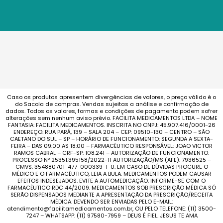
Caso os produtos apresentem divergências de valores, o preço válido é o
do Sacola de compras. Vendas sujeitas a análise e confirmação de
dados. Todos os valores, formas e condições de pagamento podem sofrer
alterações sem nenhum aviso prévio. FACILITA MEDICAMENTOS LTDA – NOME
FANTASIA: FACILITA MEDICAMENTOS. INSCRITA NO CNPJ: 45.907.416/0001-26
ENDEREÇO: RUA PARÁ, 139 – SALA 204 – CEP: 09510-130 – CENTRO – SÃO
CAETANO DO SUL – SP – HORÁRIO DE FUNCIONAMENTO: SEGUNDA A SEXTA-
FEIRA – DAS 09:00 AS 18:00 – FARMACÊUTICO RESPONSÁVEL: JOAO VICTOR
RAMOS CABRAL – CRF-SP: 108.241 – AUTORIZAÇÃO DE FUNCIONAMENTO:
PROCESSO Nº 25351.395158/2022-11 AUTORIZAÇÃO/MS (AFE): 7936525 –
CMVS: 354880701-477-000339-1-0. EM CASO DE DÚVIDAS PROCURE O
MÉDICO E O FARMACÊUTICO, LEIA A BULA. MEDICAMENTOS PODEM CAUSAR
EFEITOS INDESEJADOS. EVITE A AUTOMEDICAÇÃO: INFORME-SE COM O
FARMACÊUTICO RDC 44/2009. MEDICAMENTOS SOB PRESCRIÇÃO MÉDICA SÓ
SERÃO DISPENSADOS MEDIANTE A APRESENTAÇÃO DA PRESCRIÇÃO/RECEITA
MÉDICA. DEVENDO SER ENVIADAS PELO E-MAIL:
atendimento@facilitamedicamentos.com.br, OU PELO TELEFONE: (11) 3500-
7247 – WHATSAPP: (11) 97580-7959 – DEUS É FIEL. JESUS TE AMA