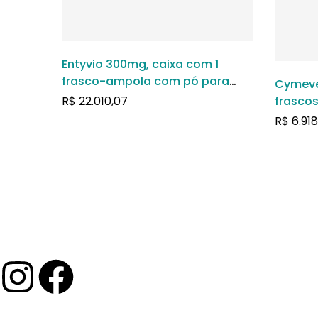
Entyvio 300mg, caixa com 1
frasco-ampola com pó para
Cymeve
solução de uso intravenoso
R$
22.010,07
frasco
pó par
R$
6.918
intrav