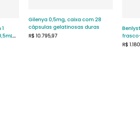
Gilenya 0,5mg, caixa com 28
cápsulas gelatinosas duras
 1
Benlys
0,5mL
R$
10.795,97
frasco
tâneo
soluçã
R$
1.18