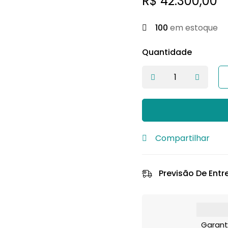
R$
42.300,00
100
em estoque
Quantidade
Compartilhar
Previsão De Entr
Garant