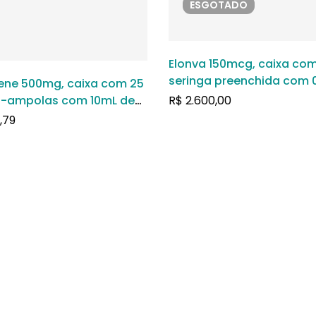
ESGOTADO
Elonva 150mcg, caixa com
seringa preenchida com 
ne 500mg, caixa com 25
de solução de uso subcu
s-ampolas com 10mL de
R$
2.600,00
a solução de uso
,79
enoso