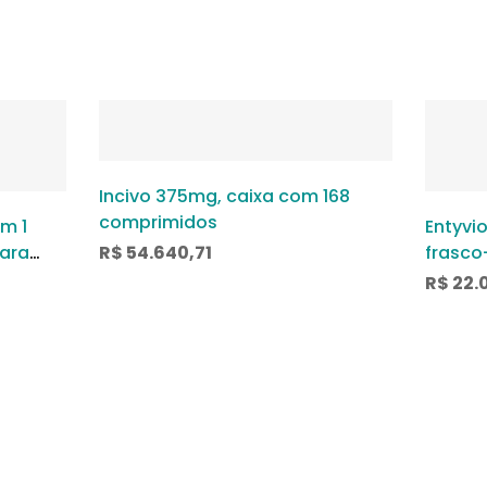
Incivo 375mg, caixa com 168
comprimidos
m 1
Entyvi
ara
R$
54.640,71
frasco
oso
soluçã
R$
22.