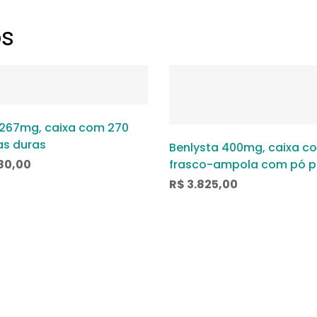
os
 267mg, caixa com 270
as duras
Benlysta 400mg, caixa co
80,00
frasco-ampola com pó p
solução de uso intraven
R$
3.825,00