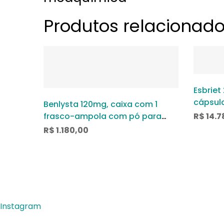
Produtos relacionad
Esbriet
cápsul
Benlysta 120mg, caixa com 1
frasco-ampola com pó para
R$
14.7
solução de uso intravenoso
R$
1.180,00
Instagram