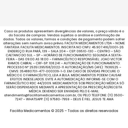
Caso os produtos apresentem divergências de valores, o preço válido é o
do Sacola de compras. Vendas sujeitas a análise e confirmação de
dados. Todos os valores, formas e condições de pagamento podem sofrer
alterações sem nenhum aviso prévio. FACILITA MEDICAMENTOS LTDA – NOME
FANTASIA: FACILITA MEDICAMENTOS. INSCRITA NO CNPJ: 45.907.416/0001-26
ENDEREÇO: RUA PARÁ, 139 – SALA 204 – CEP: 09510-130 – CENTRO – SÃO
CAETANO DO SUL – SP – HORÁRIO DE FUNCIONAMENTO: SEGUNDA A SEXTA-
FEIRA – DAS 09:00 AS 18:00 – FARMACÊUTICO RESPONSÁVEL: JOAO VICTOR
RAMOS CABRAL – CRF-SP: 108.241 – AUTORIZAÇÃO DE FUNCIONAMENTO:
PROCESSO Nº 25351.395158/2022-11 AUTORIZAÇÃO/MS (AFE): 7936525 –
CMVS: 354880701-477-000339-1-0. EM CASO DE DÚVIDAS PROCURE O
MÉDICO E O FARMACÊUTICO, LEIA A BULA. MEDICAMENTOS PODEM CAUSAR
EFEITOS INDESEJADOS. EVITE A AUTOMEDICAÇÃO: INFORME-SE COM O
FARMACÊUTICO RDC 44/2009. MEDICAMENTOS SOB PRESCRIÇÃO MÉDICA SÓ
SERÃO DISPENSADOS MEDIANTE A APRESENTAÇÃO DA PRESCRIÇÃO/RECEITA
MÉDICA. DEVENDO SER ENVIADAS PELO E-MAIL:
atendimento@facilitamedicamentos.com.br, OU PELO TELEFONE: (11) 3500-
7247 – WHATSAPP: (11) 97580-7959 – DEUS É FIEL. JESUS TE AMA
Facilita Medicamentos © 2025 – Todos os direitos reservados