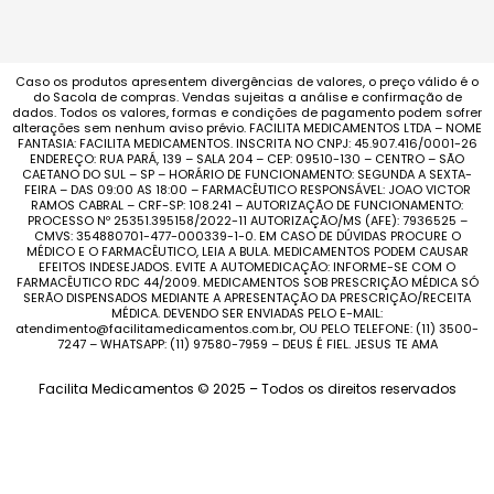
Caso os produtos apresentem divergências de valores, o preço válido é o
do Sacola de compras. Vendas sujeitas a análise e confirmação de
dados. Todos os valores, formas e condições de pagamento podem sofrer
alterações sem nenhum aviso prévio. FACILITA MEDICAMENTOS LTDA – NOME
FANTASIA: FACILITA MEDICAMENTOS. INSCRITA NO CNPJ: 45.907.416/0001-26
ENDEREÇO: RUA PARÁ, 139 – SALA 204 – CEP: 09510-130 – CENTRO – SÃO
CAETANO DO SUL – SP – HORÁRIO DE FUNCIONAMENTO: SEGUNDA A SEXTA-
FEIRA – DAS 09:00 AS 18:00 – FARMACÊUTICO RESPONSÁVEL: JOAO VICTOR
RAMOS CABRAL – CRF-SP: 108.241 – AUTORIZAÇÃO DE FUNCIONAMENTO:
PROCESSO Nº 25351.395158/2022-11 AUTORIZAÇÃO/MS (AFE): 7936525 –
CMVS: 354880701-477-000339-1-0. EM CASO DE DÚVIDAS PROCURE O
MÉDICO E O FARMACÊUTICO, LEIA A BULA. MEDICAMENTOS PODEM CAUSAR
EFEITOS INDESEJADOS. EVITE A AUTOMEDICAÇÃO: INFORME-SE COM O
FARMACÊUTICO RDC 44/2009. MEDICAMENTOS SOB PRESCRIÇÃO MÉDICA SÓ
SERÃO DISPENSADOS MEDIANTE A APRESENTAÇÃO DA PRESCRIÇÃO/RECEITA
MÉDICA. DEVENDO SER ENVIADAS PELO E-MAIL:
atendimento@facilitamedicamentos.com.br, OU PELO TELEFONE: (11) 3500-
7247 – WHATSAPP: (11) 97580-7959 – DEUS É FIEL. JESUS TE AMA
Facilita Medicamentos © 2025 – Todos os direitos reservados