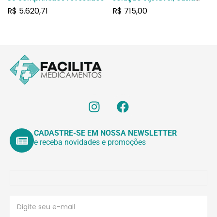
com 25 frasco-ampola
R$
5.620,71
R$
715,00
com 5ml
CADASTRE-SE EM NOSSA NEWSLETTER
e receba novidades e promoções