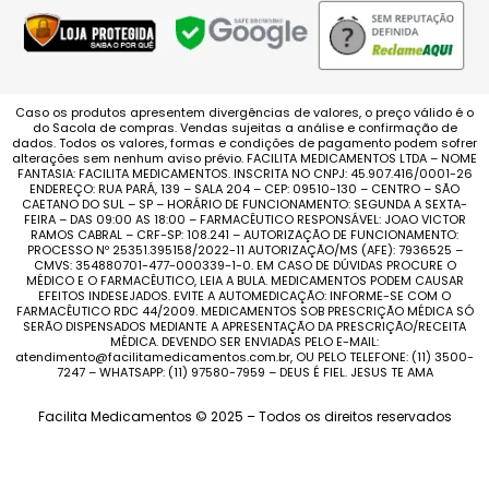
Caso os produtos apresentem divergências de valores, o preço válido é o
do Sacola de compras. Vendas sujeitas a análise e confirmação de
dados. Todos os valores, formas e condições de pagamento podem sofrer
alterações sem nenhum aviso prévio. FACILITA MEDICAMENTOS LTDA – NOME
FANTASIA: FACILITA MEDICAMENTOS. INSCRITA NO CNPJ: 45.907.416/0001-26
ENDEREÇO: RUA PARÁ, 139 – SALA 204 – CEP: 09510-130 – CENTRO – SÃO
CAETANO DO SUL – SP – HORÁRIO DE FUNCIONAMENTO: SEGUNDA A SEXTA-
FEIRA – DAS 09:00 AS 18:00 – FARMACÊUTICO RESPONSÁVEL: JOAO VICTOR
RAMOS CABRAL – CRF-SP: 108.241 – AUTORIZAÇÃO DE FUNCIONAMENTO:
PROCESSO Nº 25351.395158/2022-11 AUTORIZAÇÃO/MS (AFE): 7936525 –
CMVS: 354880701-477-000339-1-0. EM CASO DE DÚVIDAS PROCURE O
MÉDICO E O FARMACÊUTICO, LEIA A BULA. MEDICAMENTOS PODEM CAUSAR
EFEITOS INDESEJADOS. EVITE A AUTOMEDICAÇÃO: INFORME-SE COM O
FARMACÊUTICO RDC 44/2009. MEDICAMENTOS SOB PRESCRIÇÃO MÉDICA SÓ
SERÃO DISPENSADOS MEDIANTE A APRESENTAÇÃO DA PRESCRIÇÃO/RECEITA
MÉDICA. DEVENDO SER ENVIADAS PELO E-MAIL:
atendimento@facilitamedicamentos.com.br, OU PELO TELEFONE: (11) 3500-
7247 – WHATSAPP: (11) 97580-7959 – DEUS É FIEL. JESUS TE AMA
Facilita Medicamentos © 2025 – Todos os direitos reservados