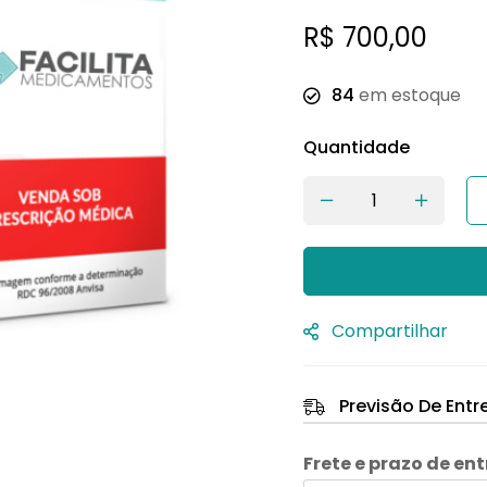
R$
700,00
84
em estoque
Quantidade
Compartilhar
Previsão De Entr
Frete e prazo de en