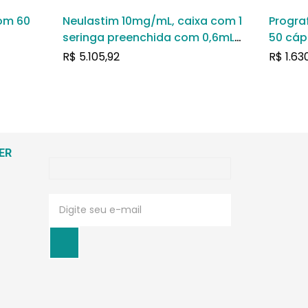
com 60
Neulastim 10mg/mL, caixa com 1
Progra
seringa preenchida com 0,6mL
50 cáp
de solução de uso subcutâneo
R$
5.105,92
R$
1.63
ER