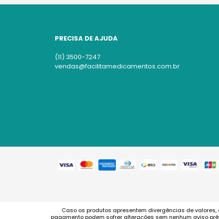
PRECISA DE AJUDA
(11) 3500-7247
vendas@facilitamedicamentos.com.br
Caso os produtos apresentem divergências de valores, 
pagamento podem sofrer alterações sem nenhum aviso prévi