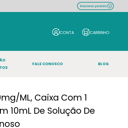
Rastrear pedido
ÇÃO
FALE CONOSCO
BLOG
TOS
50mg/mL, Caixa Com 1
m 10mL De Solução De
enoso