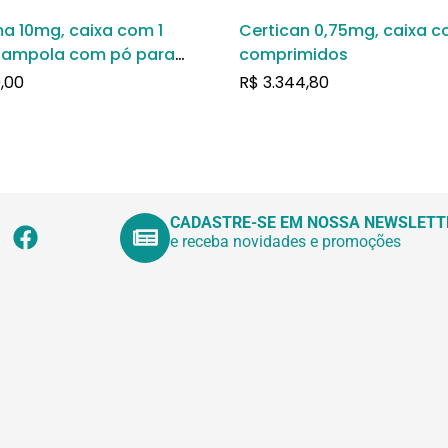
a 10mg, caixa com 1
Certican 0,75mg, caixa 
-ampola com pó para
comprimidos
o para uso intravenoso
,00
R$
3.344,80
CADASTRE-SE EM NOSSA NEWSLETT
e receba novidades e promoções