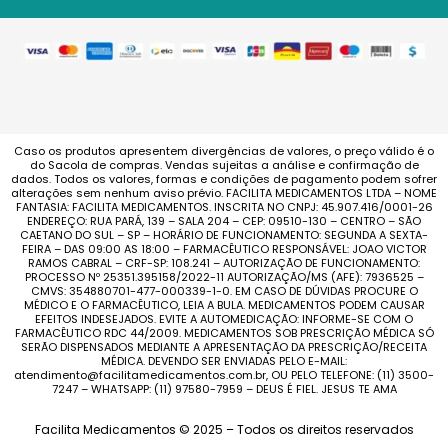
Caso os produtos apresentem divergências de valores, o preço válido é o
do Sacola de compras. Vendas sujeitas a análise e confirmação de
dados. Todos os valores, formas e condições de pagamento podem sofrer
alterações sem nenhum aviso prévio. FACILITA MEDICAMENTOS LTDA – NOME
FANTASIA: FACILITA MEDICAMENTOS. INSCRITA NO CNPJ: 45.907.416/0001-26
ENDEREÇO: RUA PARÁ, 139 – SALA 204 – CEP: 09510-130 – CENTRO – SÃO
CAETANO DO SUL – SP – HORÁRIO DE FUNCIONAMENTO: SEGUNDA A SEXTA-
FEIRA – DAS 09:00 AS 18:00 – FARMACÊUTICO RESPONSÁVEL: JOAO VICTOR
RAMOS CABRAL – CRF-SP: 108.241 – AUTORIZAÇÃO DE FUNCIONAMENTO:
PROCESSO Nº 25351.395158/2022-11 AUTORIZAÇÃO/MS (AFE): 7936525 –
CMVS: 354880701-477-000339-1-0. EM CASO DE DÚVIDAS PROCURE O
MÉDICO E O FARMACÊUTICO, LEIA A BULA. MEDICAMENTOS PODEM CAUSAR
EFEITOS INDESEJADOS. EVITE A AUTOMEDICAÇÃO: INFORME-SE COM O
FARMACÊUTICO RDC 44/2009. MEDICAMENTOS SOB PRESCRIÇÃO MÉDICA SÓ
SERÃO DISPENSADOS MEDIANTE A APRESENTAÇÃO DA PRESCRIÇÃO/RECEITA
MÉDICA. DEVENDO SER ENVIADAS PELO E-MAIL:
atendimento@facilitamedicamentos.com.br, OU PELO TELEFONE: (11) 3500-
7247 – WHATSAPP: (11) 97580-7959 – DEUS É FIEL. JESUS TE AMA
Facilita Medicamentos © 2025 – Todos os direitos reservados