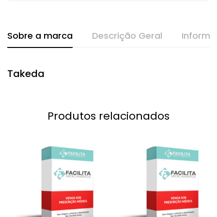
Sobre a marca
Descrição Geral
Informa
Takeda
Produtos relacionados