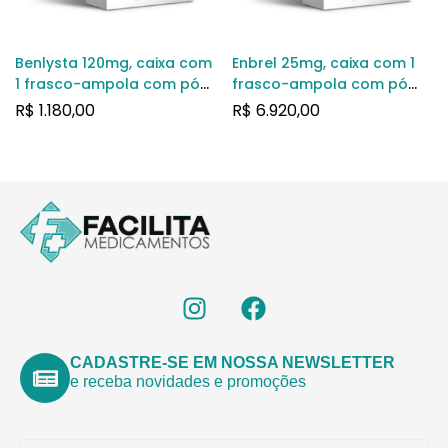
Benlysta 120mg, caixa com
Enbrel 25mg, caixa com 1
1 frasco-ampola com pó
frasco-ampola com pó
para solução de uso
para solução de uso
R$
1.180,00
R$
6.920,00
intravenoso
subcutâneo + 1 agulha +
adaptador + 2 lenços
CADASTRE-SE EM NOSSA NEWSLETTER
e receba novidades e promoções