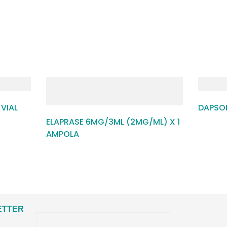
VIAL
DAPSON
ELAPRASE 6MG/3ML (2MG/ML) X 1
AMPOLA
ETTER