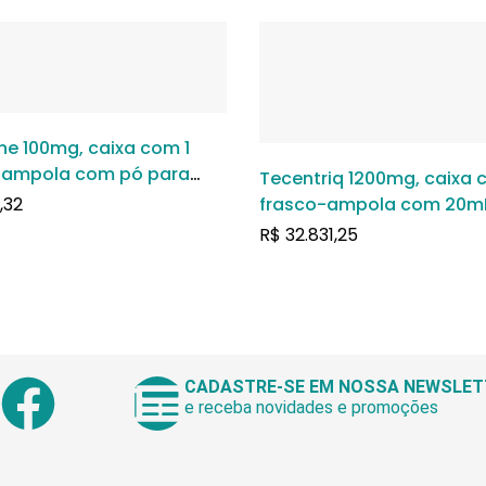
ne 100mg, caixa com 1
-ampola com pó para
Tecentriq 1200mg, caixa 
o de uso intravenoso
,32
frasco-ampola com 20m
solução para infusão de 
R$
32.831,25
intravenoso
CADASTRE-SE EM NOSSA NEWSLET
e receba novidades e promoções