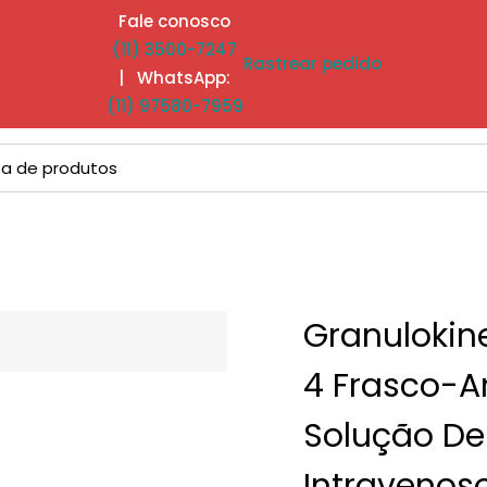
Fale conosco
(11) 3500-7247
Rastrear pedido
| WhatsApp:
(11) 97580-7959
Granuloki
4 Frasco-A
Solução De
Intravenos