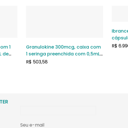
Ibranc
cápsul
R$
6.99
com 1
Granulokine 300mcg, caixa com
L de
1 seringa preenchida com 0,5mL
uso
de solução de uso subcutâneo
R$
503,58
ou intravenoso
TER
Seu e-mail