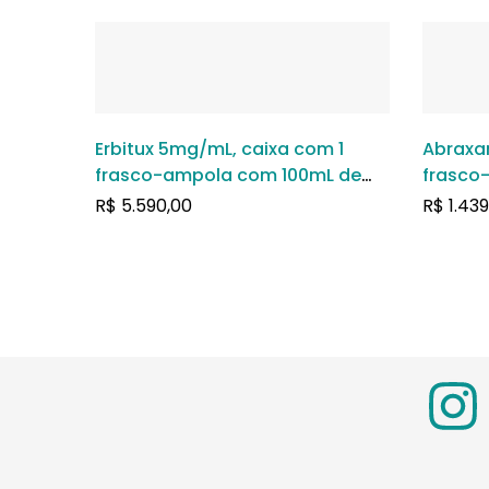
Erbitux 5mg/mL, caixa com 1
Abraxa
frasco-ampola com 100mL de
frasco
solução de uso intravenoso
soluçã
R$
5.590,00
R$
1.439