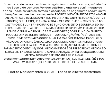
Caso os produtos apresentem divergências de valores, o preço válido é o
do Sacola de compras. Vendas sujeitas a análise e confirmação de
dados. Todos os valores, formas e condições de pagamento podem sofrer
alterações sem nenhum aviso prévio. FACILITA MEDICAMENTOS LTDA – NOME
FANTASIA: FACILITA MEDICAMENTOS. INSCRITA NO CNPJ: 45.907.416/0001-26
ENDEREÇO: RUA PARÁ, 139 – SALA 204 – CEP: 09510-130 – CENTRO – SÃO
CAETANO DO SUL – SP – HORÁRIO DE FUNCIONAMENTO: SEGUNDA A SEXTA-
FEIRA – DAS 09:00 AS 18:00 – FARMACÊUTICO RESPONSÁVEL: JOAO VICTOR
RAMOS CABRAL – CRF-SP: 108.241 – AUTORIZAÇÃO DE FUNCIONAMENTO:
PROCESSO Nº 25351.395158/2022-11 AUTORIZAÇÃO/MS (AFE): 7936525 –
CMVS: 354880701-477-000339-1-0. EM CASO DE DÚVIDAS PROCURE O
MÉDICO E O FARMACÊUTICO, LEIA A BULA. MEDICAMENTOS PODEM CAUSAR
EFEITOS INDESEJADOS. EVITE A AUTOMEDICAÇÃO: INFORME-SE COM O
FARMACÊUTICO RDC 44/2009. MEDICAMENTOS SOB PRESCRIÇÃO MÉDICA SÓ
SERÃO DISPENSADOS MEDIANTE A APRESENTAÇÃO DA PRESCRIÇÃO/RECEITA
MÉDICA. DEVENDO SER ENVIADAS PELO E-MAIL:
atendimento@facilitamedicamentos.com.br, OU PELO TELEFONE: (11) 3500-
7247 – WHATSAPP: (11) 97580-7959 – DEUS É FIEL. JESUS TE AMA
Facilita Medicamentos © 2025 – Todos os direitos reservados