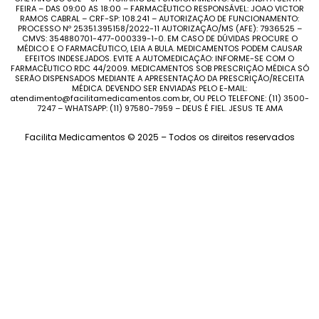
FEIRA – DAS 09:00 AS 18:00 – FARMACÊUTICO RESPONSÁVEL: JOAO VICTOR
RAMOS CABRAL – CRF-SP: 108.241 – AUTORIZAÇÃO DE FUNCIONAMENTO:
PROCESSO Nº 25351.395158/2022-11 AUTORIZAÇÃO/MS (AFE): 7936525 –
CMVS: 354880701-477-000339-1-0. EM CASO DE DÚVIDAS PROCURE O
MÉDICO E O FARMACÊUTICO, LEIA A BULA. MEDICAMENTOS PODEM CAUSAR
EFEITOS INDESEJADOS. EVITE A AUTOMEDICAÇÃO: INFORME-SE COM O
FARMACÊUTICO RDC 44/2009. MEDICAMENTOS SOB PRESCRIÇÃO MÉDICA SÓ
SERÃO DISPENSADOS MEDIANTE A APRESENTAÇÃO DA PRESCRIÇÃO/RECEITA
MÉDICA. DEVENDO SER ENVIADAS PELO E-MAIL:
atendimento@facilitamedicamentos.com.br, OU PELO TELEFONE: (11) 3500-
7247 – WHATSAPP: (11) 97580-7959 – DEUS É FIEL. JESUS TE AMA
Facilita Medicamentos © 2025 – Todos os direitos reservados