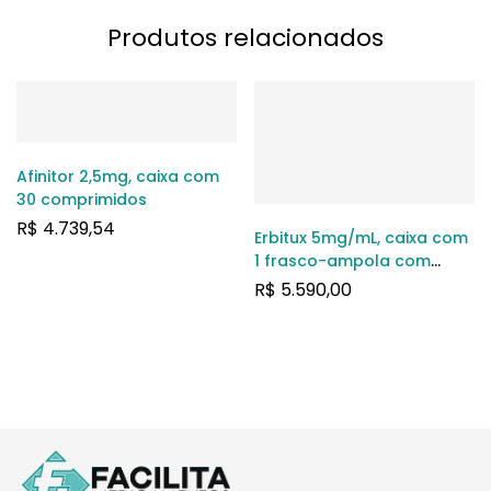
Produtos relacionados
Afinitor 2,5mg, caixa com
30 comprimidos
R$
4.739,54
Erbitux 5mg/mL, caixa com
1 frasco-ampola com
100mL de solução de uso
R$
5.590,00
intravenoso