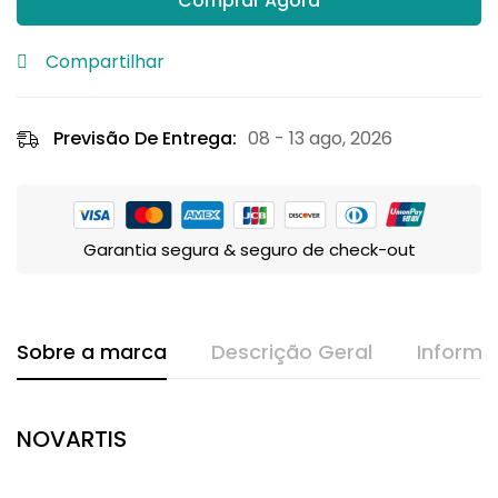
Comprar Agora
Compartilhar
Previsão De Entrega:
08 - 13 ago, 2026
Garantia segura & seguro de check-out
Sobre a marca
Descrição Geral
Informa
NOVARTIS