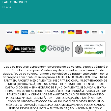
FALE CONOSCO
BLOG
Caso os produtos apresentem divergências de valores, o preço válido é o
do Sacola de compras. Vendas sujeitas a análise e confirmação de
dados. Todos os valores, formas e condições de pagamento podem sofrer
alterações sem nenhum aviso prévio. FACILITA MEDICAMENTOS LTDA – NOME
FANTASIA: FACILITA MEDICAMENTOS. INSCRITA NO CNPJ: 45.907.416/0001-26
ENDEREÇO: RUA PARÁ, 139 – SALA 204 – CEP: 09510-130 – CENTRO – SÃO
CAETANO DO SUL – SP – HORÁRIO DE FUNCIONAMENTO: SEGUNDA A SEXTA-
FEIRA – DAS 09:00 AS 18:00 – FARMACÊUTICO RESPONSÁVEL: JOAO VICTOR
RAMOS CABRAL – CRF-SP: 108.241 – AUTORIZAÇÃO DE FUNCIONAMENTO:
PROCESSO Nº 25351.395158/2022-11 AUTORIZAÇÃO/MS (AFE): 7936525 –
CMVS: 354880701-477-000339-1-0. EM CASO DE DÚVIDAS PROCURE O
MÉDICO E O FARMACÊUTICO, LEIA A BULA. MEDICAMENTOS PODEM CAUSAR
EFEITOS INDESEJADOS. EVITE A AUTOMEDICAÇÃO: INFORME-SE COM O