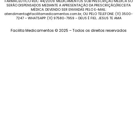
FARMACÊUTICO RDC 44/2009. MEDICAMENTOS SOB PRESCRIÇÃO MÉDICA SÓ
SERÃO DISPENSADOS MEDIANTE A APRESENTAÇÃO DA PRESCRIÇÃO/RECEITA
MÉDICA. DEVENDO SER ENVIADAS PELO E-MAIL:
atendimento@facilitamedicamentos.com.br, OU PELO TELEFONE: (11) 3500-
7247 – WHATSAPP: (11) 97580-7959 – DEUS É FIEL. JESUS TE AMA
Facilita Medicamentos © 2025 – Todos os direitos reservados