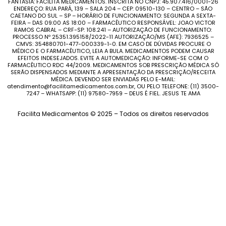
FANTASIA: FACILITA MEDICAMENTOS. INSCRITA NO CNPJ: 45.907.416/0001-26
ENDEREÇO: RUA PARÁ, 139 – SALA 204 – CEP: 09510-130 – CENTRO – SÃO
CAETANO DO SUL – SP – HORÁRIO DE FUNCIONAMENTO: SEGUNDA A SEXTA-
FEIRA – DAS 09:00 AS 18:00 – FARMACÊUTICO RESPONSÁVEL: JOAO VICTOR
RAMOS CABRAL – CRF-SP: 108.241 – AUTORIZAÇÃO DE FUNCIONAMENTO:
PROCESSO Nº 25351.395158/2022-11 AUTORIZAÇÃO/MS (AFE): 7936525 –
CMVS: 354880701-477-000339-1-0. EM CASO DE DÚVIDAS PROCURE O
MÉDICO E O FARMACÊUTICO, LEIA A BULA. MEDICAMENTOS PODEM CAUSAR
EFEITOS INDESEJADOS. EVITE A AUTOMEDICAÇÃO: INFORME-SE COM O
FARMACÊUTICO RDC 44/2009. MEDICAMENTOS SOB PRESCRIÇÃO MÉDICA SÓ
SERÃO DISPENSADOS MEDIANTE A APRESENTAÇÃO DA PRESCRIÇÃO/RECEITA
MÉDICA. DEVENDO SER ENVIADAS PELO E-MAIL:
atendimento@facilitamedicamentos.com.br, OU PELO TELEFONE: (11) 3500-
7247 – WHATSAPP: (11) 97580-7959 – DEUS É FIEL. JESUS TE AMA
Facilita Medicamentos © 2025 – Todos os direitos reservados