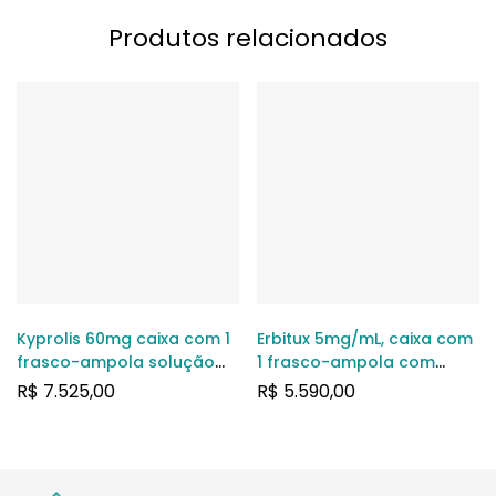
Produtos relacionados
Kyprolis 60mg caixa com 1
Erbitux 5mg/mL, caixa com
frasco-ampola solução
1 frasco-ampola com
injetável
100mL de solução de uso
R$
7.525,00
R$
5.590,00
intravenoso