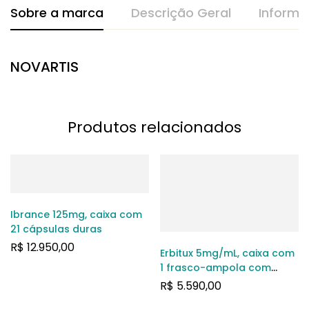
Sobre a marca
Descrição Geral
Informa
NOVARTIS
Produtos relacionados
Ibrance 125mg, caixa com
21 cápsulas duras
R$
12.950,00
Erbitux 5mg/mL, caixa com
1 frasco-ampola com
100mL de solução de uso
R$
5.590,00
intravenoso