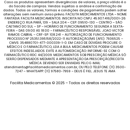
Caso os produtos apresentem divergências de valores, o preço válido é o
do Sacola de compras. Vendas sujeitas a análise e confirmação de
dados. Todos os valores, formas e condições de pagamento podem sofrer
alterações sem nenhum aviso prévio. FACILITA MEDICAMENTOS LTDA – NOME
FANTASIA: FACILITA MEDICAMENTOS. INSCRITA NO CNPJ: 45.907.416/0001-26
ENDEREÇO: RUA PARÁ, 139 – SALA 204 – CEP: 09510-130 – CENTRO – SÃO
CAETANO DO SUL – SP – HORÁRIO DE FUNCIONAMENTO: SEGUNDA A SEXTA-
FEIRA – DAS 09:00 AS 18:00 – FARMACÊUTICO RESPONSÁVEL: JOAO VICTOR
RAMOS CABRAL – CRF-SP: 108.241 – AUTORIZAÇÃO DE FUNCIONAMENTO:
PROCESSO Nº 25351.395158/2022-11 AUTORIZAÇÃO/MS (AFE): 7936525 –
CMVS: 354880701-477-000339-1-0. EM CASO DE DÚVIDAS PROCURE O
MÉDICO E O FARMACÊUTICO, LEIA A BULA. MEDICAMENTOS PODEM CAUSAR
EFEITOS INDESEJADOS. EVITE A AUTOMEDICAÇÃO: INFORME-SE COM O
FARMACÊUTICO RDC 44/2009. MEDICAMENTOS SOB PRESCRIÇÃO MÉDICA SÓ
SERÃO DISPENSADOS MEDIANTE A APRESENTAÇÃO DA PRESCRIÇÃO/RECEITA
MÉDICA. DEVENDO SER ENVIADAS PELO E-MAIL:
atendimento@facilitamedicamentos.com.br, OU PELO TELEFONE: (11) 3500-
7247 – WHATSAPP: (11) 97580-7959 – DEUS É FIEL. JESUS TE AMA
Facilita Medicamentos © 2025 – Todos os direitos reservados