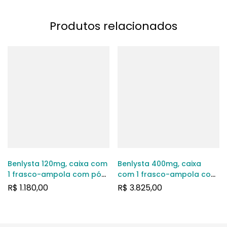
Produtos relacionados
Benlysta 120mg, caixa com
Benlysta 400mg, caixa
1 frasco-ampola com pó
com 1 frasco-ampola com
para solução de uso
pó para solução de uso
R$
1.180,00
R$
3.825,00
intravenoso
intravenoso