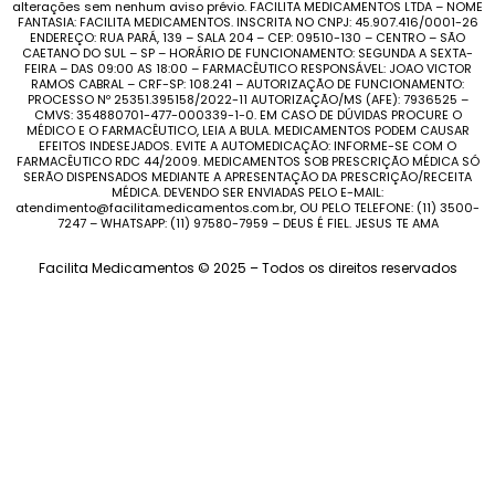
alterações sem nenhum aviso prévio. FACILITA MEDICAMENTOS LTDA – NOME
FANTASIA: FACILITA MEDICAMENTOS. INSCRITA NO CNPJ: 45.907.416/0001-26
ENDEREÇO: RUA PARÁ, 139 – SALA 204 – CEP: 09510-130 – CENTRO – SÃO
CAETANO DO SUL – SP – HORÁRIO DE FUNCIONAMENTO: SEGUNDA A SEXTA-
FEIRA – DAS 09:00 AS 18:00 – FARMACÊUTICO RESPONSÁVEL: JOAO VICTOR
RAMOS CABRAL – CRF-SP: 108.241 – AUTORIZAÇÃO DE FUNCIONAMENTO:
PROCESSO Nº 25351.395158/2022-11 AUTORIZAÇÃO/MS (AFE): 7936525 –
CMVS: 354880701-477-000339-1-0. EM CASO DE DÚVIDAS PROCURE O
MÉDICO E O FARMACÊUTICO, LEIA A BULA. MEDICAMENTOS PODEM CAUSAR
EFEITOS INDESEJADOS. EVITE A AUTOMEDICAÇÃO: INFORME-SE COM O
FARMACÊUTICO RDC 44/2009. MEDICAMENTOS SOB PRESCRIÇÃO MÉDICA SÓ
SERÃO DISPENSADOS MEDIANTE A APRESENTAÇÃO DA PRESCRIÇÃO/RECEITA
MÉDICA. DEVENDO SER ENVIADAS PELO E-MAIL:
atendimento@facilitamedicamentos.com.br, OU PELO TELEFONE: (11) 3500-
7247 – WHATSAPP: (11) 97580-7959 – DEUS É FIEL. JESUS TE AMA
Facilita Medicamentos © 2025 – Todos os direitos reservados