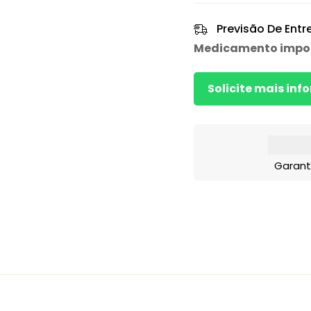
Previsão De Entr
Medicamento impo
Solicite mais in
Garant