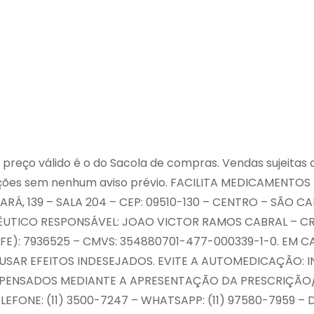
preço válido é o do Sacola de compras. Vendas sujeitas a
ções sem nenhum aviso prévio. FACILITA MEDICAMENTOS
PARÁ, 139 – SALA 204 – CEP: 09510-130 – CENTRO – SÃO
ACÊUTICO RESPONSÁVEL: JOAO VICTOR RAMOS CABRAL – C
FE): 7936525 – CMVS: 354880701-477-000339-1-0. EM 
USAR EFEITOS INDESEJADOS. EVITE A AUTOMEDICAÇÃO:
ENSADOS MEDIANTE A APRESENTAÇÃO DA PRESCRIÇÃO/RE
EFONE: (11) 3500-7247 – WHATSAPP: (11) 97580-7959 – D