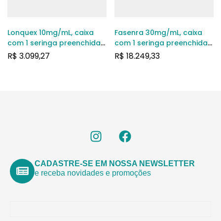
Lonquex 10mg/mL, caixa
Fasenra 30mg/mL, caixa
com 1 seringa preenchida
com 1 seringa preenchida
com 0,6mL de solução de
com 1mL de solução de
R$
3.099,27
R$
18.249,33
uso subcutâneo
uso subcutâneo
CADASTRE-SE EM NOSSA NEWSLETTER
e receba novidades e promoções