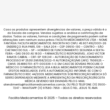
Caso os produtos apresentem divergências de valores, o preço válido é o
do Sacola de compras. Vendas sujeitas a análise e confirmação de
dados. Todos os valores, formas e condições de pagamento podem sofrer
alterações sem nenhum aviso prévio. FACILITA MEDICAMENTOS LTDA – NOME
FANTASIA: FACILITA MEDICAMENTOS. INSCRITA NO CNPJ: 45.907.416/0001-26
ENDEREÇO: RUA PARÁ, 139 – SALA 204 – CEP: 09510-130 – CENTRO – SÃO
CAETANO DO SUL – SP – HORÁRIO DE FUNCIONAMENTO: SEGUNDA A SEXTA-
FEIRA – DAS 09:00 AS 18:00 – FARMACÊUTICO RESPONSÁVEL: JOAO VICTOR
RAMOS CABRAL – CRF-SP: 108.241 – AUTORIZAÇÃO DE FUNCIONAMENTO:
PROCESSO Nº 25351.395158/2022-11 AUTORIZAÇÃO/MS (AFE): 7936525 –
CMVS: 354880701-477-000339-1-0. EM CASO DE DÚVIDAS PROCURE O
MÉDICO E O FARMACÊUTICO, LEIA A BULA. MEDICAMENTOS PODEM CAUSAR
EFEITOS INDESEJADOS. EVITE A AUTOMEDICAÇÃO: INFORME-SE COM O
FARMACÊUTICO RDC 44/2009. MEDICAMENTOS SOB PRESCRIÇÃO MÉDICA SÓ
SERÃO DISPENSADOS MEDIANTE A APRESENTAÇÃO DA PRESCRIÇÃO/RECEITA
MÉDICA. DEVENDO SER ENVIADAS PELO E-MAIL:
atendimento@facilitamedicamentos.com.br, OU PELO TELEFONE: (11) 3500-
7247 – WHATSAPP: (11) 97580-7959 – DEUS É FIEL. JESUS TE AMA
Facilita Medicamentos © 2025 – Todos os direitos reservados