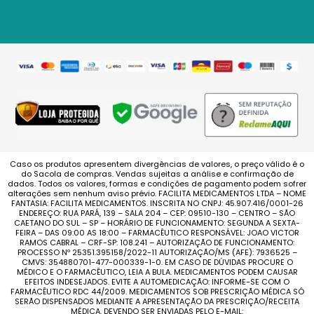
Caso os produtos apresentem divergências de valores, o preço válido é o
do Sacola de compras. Vendas sujeitas a análise e confirmação de
dados. Todos os valores, formas e condições de pagamento podem sofrer
alterações sem nenhum aviso prévio. FACILITA MEDICAMENTOS LTDA – NOME
FANTASIA: FACILITA MEDICAMENTOS. INSCRITA NO CNPJ: 45.907.416/0001-26
ENDEREÇO: RUA PARÁ, 139 – SALA 204 – CEP: 09510-130 – CENTRO – SÃO
CAETANO DO SUL – SP – HORÁRIO DE FUNCIONAMENTO: SEGUNDA A SEXTA-
FEIRA – DAS 09:00 AS 18:00 – FARMACÊUTICO RESPONSÁVEL: JOAO VICTOR
RAMOS CABRAL – CRF-SP: 108.241 – AUTORIZAÇÃO DE FUNCIONAMENTO:
PROCESSO Nº 25351.395158/2022-11 AUTORIZAÇÃO/MS (AFE): 7936525 –
CMVS: 354880701-477-000339-1-0. EM CASO DE DÚVIDAS PROCURE O
MÉDICO E O FARMACÊUTICO, LEIA A BULA. MEDICAMENTOS PODEM CAUSAR
EFEITOS INDESEJADOS. EVITE A AUTOMEDICAÇÃO: INFORME-SE COM O
FARMACÊUTICO RDC 44/2009. MEDICAMENTOS SOB PRESCRIÇÃO MÉDICA SÓ
SERÃO DISPENSADOS MEDIANTE A APRESENTAÇÃO DA PRESCRIÇÃO/RECEITA
MÉDICA. DEVENDO SER ENVIADAS PELO E-MAIL: