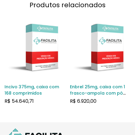
Produtos relacionados
Incivo 375mg, caixa com
Enbrel 25mg, caixa com 1
168 comprimidos
frasco-ampola com pó
para solução de uso
R$
54.640,71
R$
6.920,00
subcutâneo + 1 agulha +
adaptador + 2 lenços