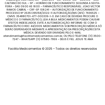
CAETANO DO SUL – SP – HORÁRIO DE FUNCIONAMENTO: SEGUNDA A SEXTA-
FEIRA – DAS 09:00 AS 18:00 – FARMACÊUTICO RESPONSÁVEL: JOAO VICTOR
RAMOS CABRAL – CRF-SP: 108.241 – AUTORIZAÇÃO DE FUNCIONAMENTO:
PROCESSO Nº 25351.395158/2022-11 AUTORIZAÇÃO/MS (AFE): 7936525 –
CMVS: 354880701-477-000339-1-0. EM CASO DE DÚVIDAS PROCURE O
MÉDICO E O FARMACÊUTICO, LEIA A BULA. MEDICAMENTOS PODEM CAUSAR
EFEITOS INDESEJADOS. EVITE A AUTOMEDICAÇÃO: INFORME-SE COM O
FARMACÊUTICO RDC 44/2009. MEDICAMENTOS SOB PRESCRIÇÃO MÉDICA SÓ
SERÃO DISPENSADOS MEDIANTE A APRESENTAÇÃO DA PRESCRIÇÃO/RECEITA
MÉDICA. DEVENDO SER ENVIADAS PELO E-MAIL:
atendimento@facilitamedicamentos.com.br, OU PELO TELEFONE: (11) 3500-
7247 – WHATSAPP: (11) 97580-7959 – DEUS É FIEL. JESUS TE AMA
Facilita Medicamentos © 2025 – Todos os direitos reservados