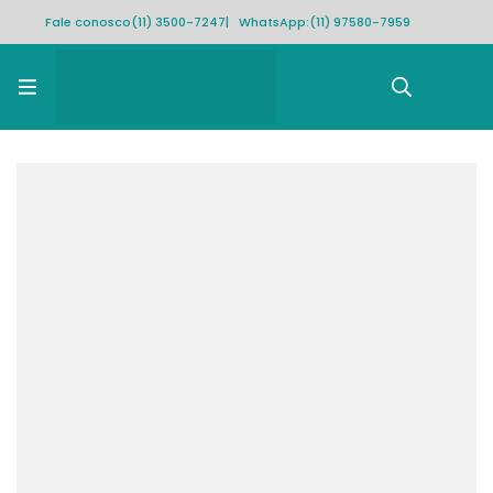
Fale conosco
(11) 3500-7247
| WhatsApp:
(11) 97580-7959
Rastrear pedido