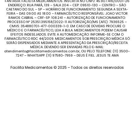
FANTASIA: FACILITA MEDICAMENTOS. INSCRITA NO CNPJ: 45.907.416/0001-26
ENDEREÇO: RUA PARÁ, 139 – SALA 204 – CEP: 09510-130 – CENTRO – SÃO
CAETANO DO SUL – SP – HORÁRIO DE FUNCIONAMENTO: SEGUNDA A SEXTA-
FEIRA – DAS 09:00 AS 18:00 – FARMACÊUTICO RESPONSÁVEL: JOAO VICTOR
RAMOS CABRAL – CRF-SP: 108.241 – AUTORIZAÇÃO DE FUNCIONAMENTO:
PROCESSO Nº 25351.395158/2022-11 AUTORIZAÇÃO/MS (AFE): 7936525 –
CMVS: 354880701-477-000339-1-0. EM CASO DE DÚVIDAS PROCURE O
MÉDICO E O FARMACÊUTICO, LEIA A BULA. MEDICAMENTOS PODEM CAUSAR
EFEITOS INDESEJADOS. EVITE A AUTOMEDICAÇÃO: INFORME-SE COM O
FARMACÊUTICO RDC 44/2009. MEDICAMENTOS SOB PRESCRIÇÃO MÉDICA SÓ
SERÃO DISPENSADOS MEDIANTE A APRESENTAÇÃO DA PRESCRIÇÃO/RECEITA
MÉDICA. DEVENDO SER ENVIADAS PELO E-MAIL:
atendimento@facilitamedicamentos.com.br, OU PELO TELEFONE: (11) 3500-
7247 – WHATSAPP: (11) 97580-7959 – DEUS É FIEL. JESUS TE AMA
Facilita Medicamentos © 2025 – Todos os direitos reservados