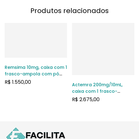
Produtos relacionados
Remsima 10mg, caixa com 1
frasco-ampola com pó
para solução para uso
R$
1.550,00
Actemra 200mg/10mL,
intravenoso
caixa com 1 frasco-
ampola com pó para
R$
2.675,00
solução de uso
intravenoso (frasco com
capacidade de 10mL)