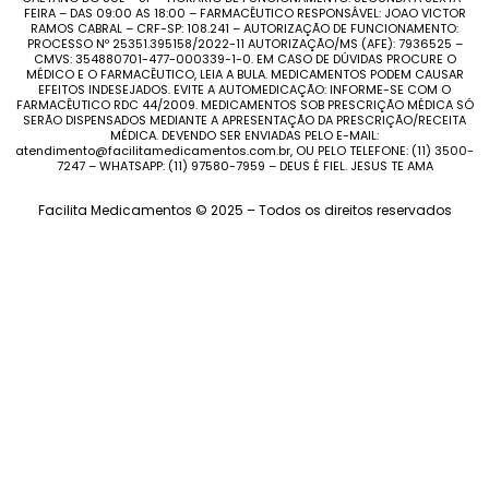
FEIRA – DAS 09:00 AS 18:00 – FARMACÊUTICO RESPONSÁVEL: JOAO VICTOR
RAMOS CABRAL – CRF-SP: 108.241 – AUTORIZAÇÃO DE FUNCIONAMENTO:
PROCESSO Nº 25351.395158/2022-11 AUTORIZAÇÃO/MS (AFE): 7936525 –
CMVS: 354880701-477-000339-1-0. EM CASO DE DÚVIDAS PROCURE O
MÉDICO E O FARMACÊUTICO, LEIA A BULA. MEDICAMENTOS PODEM CAUSAR
EFEITOS INDESEJADOS. EVITE A AUTOMEDICAÇÃO: INFORME-SE COM O
FARMACÊUTICO RDC 44/2009. MEDICAMENTOS SOB PRESCRIÇÃO MÉDICA SÓ
SERÃO DISPENSADOS MEDIANTE A APRESENTAÇÃO DA PRESCRIÇÃO/RECEITA
MÉDICA. DEVENDO SER ENVIADAS PELO E-MAIL:
atendimento@facilitamedicamentos.com.br, OU PELO TELEFONE: (11) 3500-
7247 – WHATSAPP: (11) 97580-7959 – DEUS É FIEL. JESUS TE AMA
Facilita Medicamentos © 2025 – Todos os direitos reservados