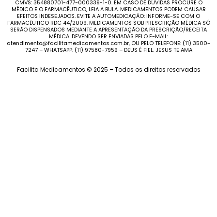
CMVS: 354880701-477-000339-1-0. EM CASO DE DÚVIDAS PROCURE O
MÉDICO E O FARMACÊUTICO, LEIA A BULA. MEDICAMENTOS PODEM CAUSAR
EFEITOS INDESEJADOS. EVITE A AUTOMEDICAÇÃO: INFORME-SE COM O
FARMACÊUTICO RDC 44/2009. MEDICAMENTOS SOB PRESCRIÇÃO MÉDICA SÓ
SERÃO DISPENSADOS MEDIANTE A APRESENTAÇÃO DA PRESCRIÇÃO/RECEITA
MÉDICA. DEVENDO SER ENVIADAS PELO E-MAIL:
atendimento@facilitamedicamentos.com.br, OU PELO TELEFONE: (11) 3500-
7247 – WHATSAPP: (11) 97580-7959 – DEUS É FIEL. JESUS TE AMA
Facilita Medicamentos © 2025 – Todos os direitos reservados