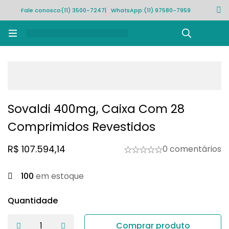
Fale conosco
(11) 3500-7247
| WhatsApp:
(11) 97580-7959
Rastrear pedido
Sovaldi 400mg, Caixa Com 28
Comprimidos Revestidos
R$
107.594,14
0 comentários
100
em estoque
Quantidade
Comprar produto