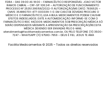
FEIRA – DAS 09:00 AS 18:00 – FARMACÊUTICO RESPONSÁVEL: JOAO VICTOR
RAMOS CABRAL – CRF-SP: 108.241 – AUTORIZAÇÃO DE FUNCIONAMENTO:
PROCESSO Nº 25351.395158/2022-11 AUTORIZAÇÃO/MS (AFE): 7936525 –
CMVS: 354880701-477-000339-1-0. EM CASO DE DÚVIDAS PROCURE O
MÉDICO E O FARMACÊUTICO, LEIA A BULA. MEDICAMENTOS PODEM CAUSAR
EFEITOS INDESEJADOS. EVITE A AUTOMEDICAÇÃO: INFORME-SE COM O
FARMACÊUTICO RDC 44/2009. MEDICAMENTOS SOB PRESCRIÇÃO MÉDICA SÓ
SERÃO DISPENSADOS MEDIANTE A APRESENTAÇÃO DA PRESCRIÇÃO/RECEITA
MÉDICA. DEVENDO SER ENVIADAS PELO E-MAIL:
atendimento@facilitamedicamentos.com.br, OU PELO TELEFONE: (11) 3500-
7247 – WHATSAPP: (11) 97580-7959 – DEUS É FIEL. JESUS TE AMA
Facilita Medicamentos © 2025 – Todos os direitos reservados