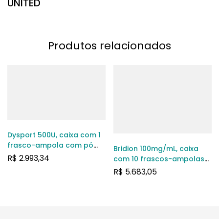
UNITED
Produtos relacionados
Dysport 500U, caixa com 1
frasco-ampola com pó
Bridion 100mg/mL, caixa
para solução de uso
R$
2.993,34
com 10 frascos-ampolas
intramuscular
com 2mL de solução de
R$
5.683,05
uso intramuscular