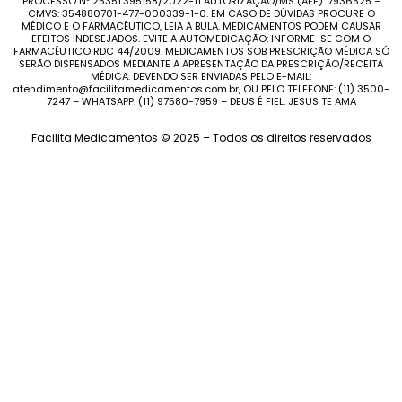
PROCESSO Nº 25351.395158/2022-11 AUTORIZAÇÃO/MS (AFE): 7936525 –
CMVS: 354880701-477-000339-1-0. EM CASO DE DÚVIDAS PROCURE O
MÉDICO E O FARMACÊUTICO, LEIA A BULA. MEDICAMENTOS PODEM CAUSAR
EFEITOS INDESEJADOS. EVITE A AUTOMEDICAÇÃO: INFORME-SE COM O
FARMACÊUTICO RDC 44/2009. MEDICAMENTOS SOB PRESCRIÇÃO MÉDICA SÓ
SERÃO DISPENSADOS MEDIANTE A APRESENTAÇÃO DA PRESCRIÇÃO/RECEITA
MÉDICA. DEVENDO SER ENVIADAS PELO E-MAIL:
atendimento@facilitamedicamentos.com.br, OU PELO TELEFONE: (11) 3500-
7247 – WHATSAPP: (11) 97580-7959 – DEUS É FIEL. JESUS TE AMA
Facilita Medicamentos © 2025 – Todos os direitos reservados