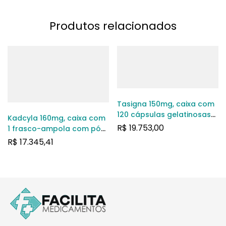
Produtos relacionados
Tasigna 150mg, caixa com
120 cápsulas gelatinosas
Kadcyla 160mg, caixa com
duras
R$
19.753,00
1 frasco-ampola com pó
para solução de uso
R$
17.345,41
intravenoso