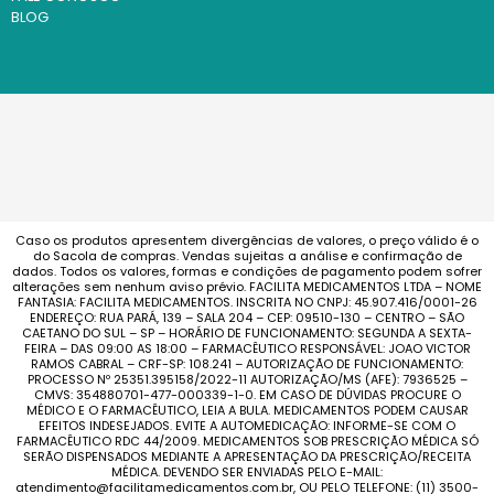
BLOG
Caso os produtos apresentem divergências de valores, o preço válido é o
do Sacola de compras. Vendas sujeitas a análise e confirmação de
dados. Todos os valores, formas e condições de pagamento podem sofrer
alterações sem nenhum aviso prévio. FACILITA MEDICAMENTOS LTDA – NOME
FANTASIA: FACILITA MEDICAMENTOS. INSCRITA NO CNPJ: 45.907.416/0001-26
ENDEREÇO: RUA PARÁ, 139 – SALA 204 – CEP: 09510-130 – CENTRO – SÃO
CAETANO DO SUL – SP – HORÁRIO DE FUNCIONAMENTO: SEGUNDA A SEXTA-
FEIRA – DAS 09:00 AS 18:00 – FARMACÊUTICO RESPONSÁVEL: JOAO VICTOR
RAMOS CABRAL – CRF-SP: 108.241 – AUTORIZAÇÃO DE FUNCIONAMENTO:
PROCESSO Nº 25351.395158/2022-11 AUTORIZAÇÃO/MS (AFE): 7936525 –
CMVS: 354880701-477-000339-1-0. EM CASO DE DÚVIDAS PROCURE O
MÉDICO E O FARMACÊUTICO, LEIA A BULA. MEDICAMENTOS PODEM CAUSAR
EFEITOS INDESEJADOS. EVITE A AUTOMEDICAÇÃO: INFORME-SE COM O
FARMACÊUTICO RDC 44/2009. MEDICAMENTOS SOB PRESCRIÇÃO MÉDICA SÓ
SERÃO DISPENSADOS MEDIANTE A APRESENTAÇÃO DA PRESCRIÇÃO/RECEITA
MÉDICA. DEVENDO SER ENVIADAS PELO E-MAIL:
atendimento@facilitamedicamentos.com.br, OU PELO TELEFONE: (11) 3500-