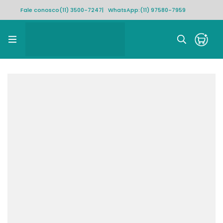
Fale conosco
(11) 3500-7247
| WhatsApp:
(11) 97580-7959
Rastrear pedido