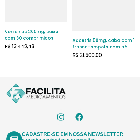
Verzenios 200mg, caixa
com 30 comprimidos
Adcetris 50mg, caixa com 1
revestidos
R$
13.442,43
frasco-ampola com pó
para solução de uso
R$
21.500,00
intravenoso
CADASTRE-SE EM NOSSA NEWSLETTER