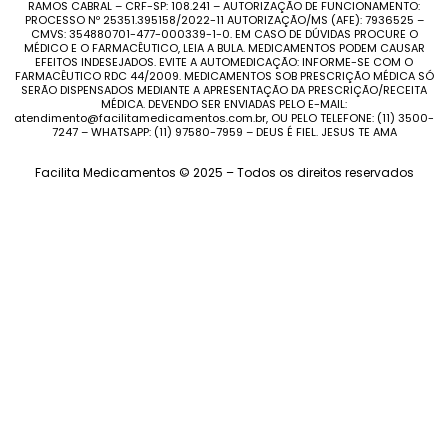
RAMOS CABRAL – CRF-SP: 108.241 – AUTORIZAÇÃO DE FUNCIONAMENTO:
PROCESSO Nº 25351.395158/2022-11 AUTORIZAÇÃO/MS (AFE): 7936525 –
CMVS: 354880701-477-000339-1-0. EM CASO DE DÚVIDAS PROCURE O
MÉDICO E O FARMACÊUTICO, LEIA A BULA. MEDICAMENTOS PODEM CAUSAR
EFEITOS INDESEJADOS. EVITE A AUTOMEDICAÇÃO: INFORME-SE COM O
FARMACÊUTICO RDC 44/2009. MEDICAMENTOS SOB PRESCRIÇÃO MÉDICA SÓ
SERÃO DISPENSADOS MEDIANTE A APRESENTAÇÃO DA PRESCRIÇÃO/RECEITA
MÉDICA. DEVENDO SER ENVIADAS PELO E-MAIL:
atendimento@facilitamedicamentos.com.br, OU PELO TELEFONE: (11) 3500-
7247 – WHATSAPP: (11) 97580-7959 – DEUS É FIEL. JESUS TE AMA
Facilita Medicamentos © 2025 – Todos os direitos reservados