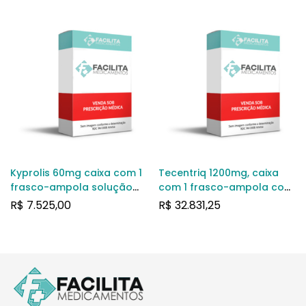
Kyprolis 60mg caixa com 1
Tecentriq 1200mg, caixa
frasco-ampola solução
com 1 frasco-ampola com
injetável
20mL de solução para
R$
7.525,00
R$
32.831,25
infusão de uso intravenoso