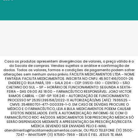
Caso os produtos apresentem divergências de valores, o preço válido é o
do Sacola de compras. Vendas sujeitas a análise e confirmação de
dados. Todos os valores, formas e condições de pagamento podem sofrer
alterações sem nenhum aviso prévio. FACILITA MEDICAMENTOS LTDA – NOME
FANTASIA: FACILITA MEDICAMENTOS. INSCRITA NO CNPJ: 45.907.416/0001-26
ENDEREÇO: RUA PARÁ, 139 – SALA 204 – CEP: 09510-130 – CENTRO – SÃO
CAETANO DO SUL – SP – HORÁRIO DE FUNCIONAMENTO: SEGUNDA A SEXTA-
FEIRA – DAS 09:00 AS 18:00 – FARMACÊUTICO RESPONSÁVEL: JOAO VICTOR
RAMOS CABRAL – CRF-SP: 108.241 – AUTORIZAÇÃO DE FUNCIONAMENTO:
PROCESSO Nº 25351.395158/2022-11 AUTORIZAÇÃO/MS (AFE): 7936525 –
CMVS: 354880701-477-000339-1-0. EM CASO DE DÚVIDAS PROCURE O
MÉDICO E O FARMACÊUTICO, LEIA A BULA. MEDICAMENTOS PODEM CAUSAR
EFEITOS INDESEJADOS. EVITE A AUTOMEDICAÇÃO: INFORME-SE COM O
FARMACÊUTICO RDC 44/2009. MEDICAMENTOS SOB PRESCRIÇÃO MÉDICA SÓ
SERÃO DISPENSADOS MEDIANTE A APRESENTAÇÃO DA PRESCRIÇÃO/RECEITA
MÉDICA. DEVENDO SER ENVIADAS PELO E-MAIL:
atendimento@facilitamedicamentos.com.br, OU PELO TELEFONE: (11) 3500-
7247 – WHATSAPP: (11) 97580-7959 – DEUS É FIEL. JESUS TE AMA