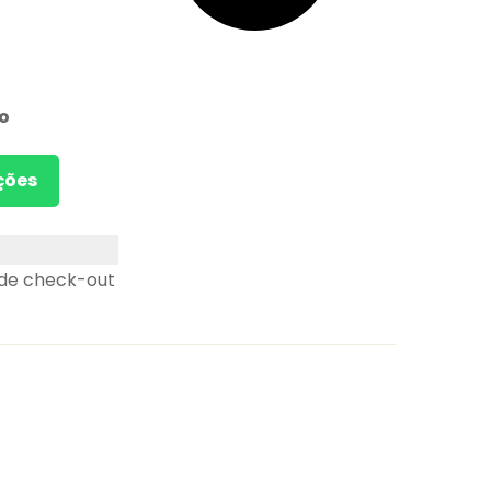
o
ções
 de check-out