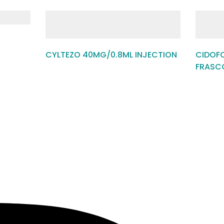
CYLTEZO 40MG/0.8ML INJECTION
CIDOFO
FRASC