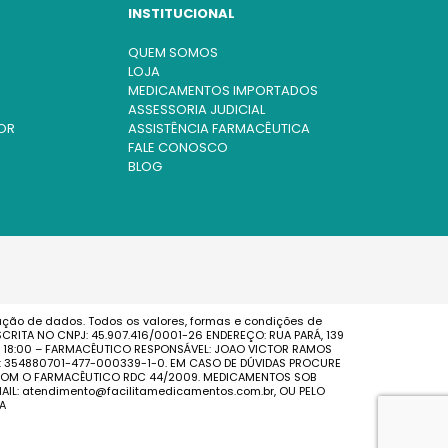
INSTITUCIONAL
QUEM SOMOS
LOJA
MEDICAMENTOS IMPORTADOS
ASSESSORIA JUDICIAL
OR
ASSISTÊNCIA FARMACÊUTICA
FALE CONOSCO
BLOG
ação de dados. Todos os valores, formas e condições de
CRITA NO CNPJ: 45.907.416/0001-26 ENDEREÇO: RUA PARÁ, 139
AS 18:00 – FARMACÊUTICO RESPONSÁVEL: JOAO VICTOR RAMOS
S: 354880701-477-000339-1-0. EM CASO DE DÚVIDAS PROCURE
E COM O FARMACÊUTICO RDC 44/2009. MEDICAMENTOS SOB
IL: atendimento@facilitamedicamentos.com.br, OU PELO
A