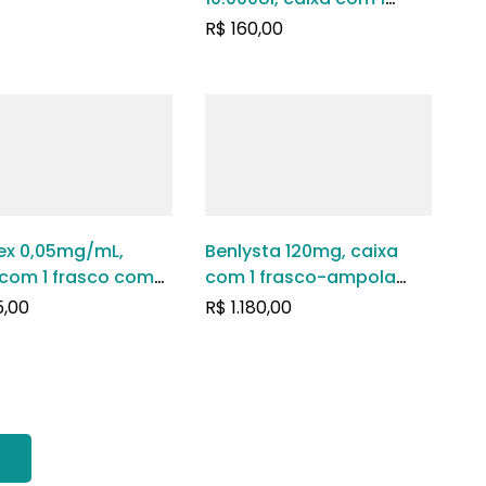
frasco-ampola com 1mL
R$
160,00
de solução de uso
intravenoso ou
subcutâneo
ex 0,05mg/mL,
Benlysta 120mg, caixa
 com 1 frasco com
com 1 frasco-ampola
 de solução de uso
com pó para solução de
,00
R$
1.180,00
venoso
uso intravenoso