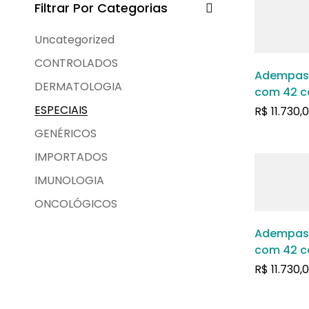
Filtrar Por Categorias
Uncategorized
CONTROLADOS
Adempas 
DERMATOLOGIA
com 42 c
revestido
ESPECIAIS
R$
11.730,
GENÉRICOS
IMPORTADOS
IMUNOLOGIA
ONCOLÓGICOS
Adempas 
com 42 c
revestido
R$
11.730,