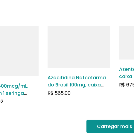
Azent
caixa
Azacitidina Natcofarma
100mL
do Brasil 100mg, caixa
R$
675
500mcg/mL,
intra
com 1 frasco com pó
 1 seringa
R$
565,00
para suspensão de uso
da com 1mL de
02
subcutâneo
de uso
eo ou
so + 1 agulha
Carregar mais