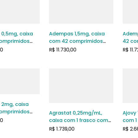
0,5mg, caixa
Adempas 1,5mg, caixa
Ademp
omprimidos
com 42 comprimidos
42 co
s
revestidos
reves
00
R$
11.730,00
R$
11.
2mg, caixa
omprimidos
Agrastat 0,25mg/mL,
Ajovy
s
00
caixa com 1 frasco com
com 1
50mL de solução de uso
com 1
R$
1.739,00
R$
2.6
intravenoso
uso s