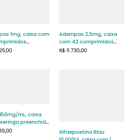
as 1mg, caixa com
Adempas 2,5mg, caixa
mprimidos
com 42 comprimidos
tidos
revestidos
725,00
R$
11.730,00
 150mg/mL, caixa
 seringa preenchida
,5mL de solução de
85,00
Alfaepoetina Blau
ubcutâneo
10.000UI, caixa com 1