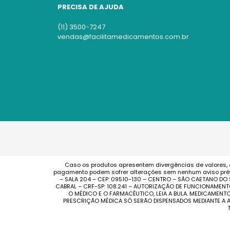
PRECISA DE AJUDA
(11) 3500-7247
vendas@facilitamedicamentos.com.br
Caso os produtos apresentem divergências de valores, 
pagamento podem sofrer alterações sem nenhum aviso prévi
– SALA 204 – CEP: 09510-130 – CENTRO – SÃO CAETANO DO
CABRAL – CRF-SP: 108.241 – AUTORIZAÇÃO DE FUNCIONAMENT
O MÉDICO E O FARMACÊUTICO, LEIA A BULA. MEDICAMEN
PRESCRIÇÃO MÉDICA SÓ SERÃO DISPENSADOS MEDIANTE A A