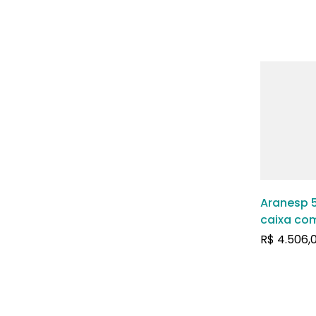
Aranesp 
caixa com
preenchi
R$
4.506,
solução 
subcutân
intraveno