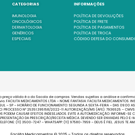
CATEGORIAS
INFORMAÇÕES
IMUNOLOGIA
POLÍTICA DE DEVOLUÇÕES
ONCOLÓGICOS
POLÍTICA DE FRETE
DERMATOLOGIA
POLÍTICA DE PAGAMENTOS
GENÉRICOS
POLÍTICA DE TROCA
ESPECIAIS
CÓDIGO DEFESA DO CONSUMID
o preço válido é o do Sacola de compras. Vendas sujeitas a análise e confirm
o. FACILITA MEDICAMENTOS LTDA – NOME FANTASIA: FACILITA MEDICAMENTOS. INS
 SUL – SP – HORÁRIO DE FUNCIONAMENTO: SEGUNDA A SEXTA-FEIRA – DAS 09:00 
O: PROCESSO Nº 25351.395158/2022-11 AUTORIZAÇÃO/MS (AFE): 7936525 – CMV
TOS PODEM CAUSAR EFEITOS INDESEJADOS. EVITE A AUTOMEDICAÇÃO: INFORME-S
PRESENTAÇÃO DA PRESCRIÇÃO/RECEITA MÉDICA. DEVENDO SER ENVIADAS PELO E-MA
TELEFONE: (11) 3500-7247 – WHATSAPP: (11) 97580-7959 – DEUS É FIEL. JESUS TE AM
Facilita Medicamentos © 2025 – Todos os direitos reservados