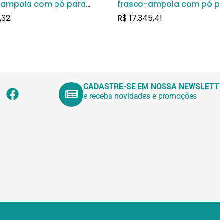
-ampola com pó para
frasco-ampola com pó p
o de uso intravenoso
solução de uso intraven
,32
R$
17.345,41
CADASTRE-SE EM NOSSA NEWSLETT
e receba novidades e promoções