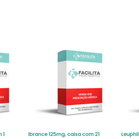
 1
Ibrance 125mg, caixa com 21
Leuphi