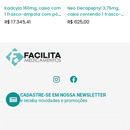
Kadcyla 160mg, caixa com
Neo Decapeptyl 3,75mg,
1 frasco-ampola com pó
caixa contendo 1 frasco-
para solução de uso
ampola com pó para
R$
17.345,41
R$
625,00
intravenoso
suspensão de uso
intramuscular + 1 frasco-
ampola com 2mL de
diluente
CADASTRE-SE EM NOSSA NEWSLETTER
e receba novidades e promoções