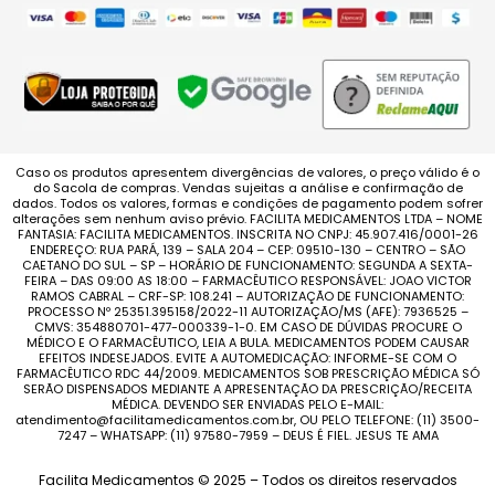
Caso os produtos apresentem divergências de valores, o preço válido é o
do Sacola de compras. Vendas sujeitas a análise e confirmação de
dados. Todos os valores, formas e condições de pagamento podem sofrer
alterações sem nenhum aviso prévio. FACILITA MEDICAMENTOS LTDA – NOME
FANTASIA: FACILITA MEDICAMENTOS. INSCRITA NO CNPJ: 45.907.416/0001-26
ENDEREÇO: RUA PARÁ, 139 – SALA 204 – CEP: 09510-130 – CENTRO – SÃO
CAETANO DO SUL – SP – HORÁRIO DE FUNCIONAMENTO: SEGUNDA A SEXTA-
FEIRA – DAS 09:00 AS 18:00 – FARMACÊUTICO RESPONSÁVEL: JOAO VICTOR
RAMOS CABRAL – CRF-SP: 108.241 – AUTORIZAÇÃO DE FUNCIONAMENTO:
PROCESSO Nº 25351.395158/2022-11 AUTORIZAÇÃO/MS (AFE): 7936525 –
CMVS: 354880701-477-000339-1-0. EM CASO DE DÚVIDAS PROCURE O
MÉDICO E O FARMACÊUTICO, LEIA A BULA. MEDICAMENTOS PODEM CAUSAR
EFEITOS INDESEJADOS. EVITE A AUTOMEDICAÇÃO: INFORME-SE COM O
FARMACÊUTICO RDC 44/2009. MEDICAMENTOS SOB PRESCRIÇÃO MÉDICA SÓ
SERÃO DISPENSADOS MEDIANTE A APRESENTAÇÃO DA PRESCRIÇÃO/RECEITA
MÉDICA. DEVENDO SER ENVIADAS PELO E-MAIL:
atendimento@facilitamedicamentos.com.br, OU PELO TELEFONE: (11) 3500-
7247 – WHATSAPP: (11) 97580-7959 – DEUS É FIEL. JESUS TE AMA
Facilita Medicamentos © 2025 – Todos os direitos reservados