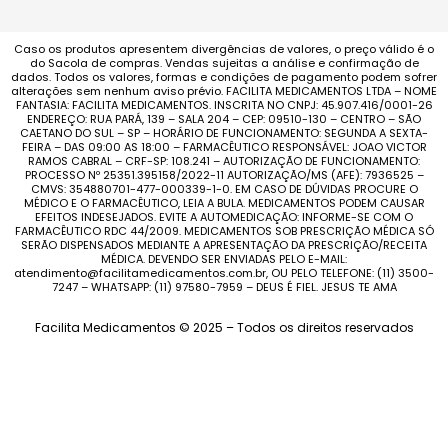
Caso os produtos apresentem divergências de valores, o preço válido é o
do Sacola de compras. Vendas sujeitas a análise e confirmação de
dados. Todos os valores, formas e condições de pagamento podem sofrer
alterações sem nenhum aviso prévio. FACILITA MEDICAMENTOS LTDA – NOME
FANTASIA: FACILITA MEDICAMENTOS. INSCRITA NO CNPJ: 45.907.416/0001-26
ENDEREÇO: RUA PARÁ, 139 – SALA 204 – CEP: 09510-130 – CENTRO – SÃO
CAETANO DO SUL – SP – HORÁRIO DE FUNCIONAMENTO: SEGUNDA A SEXTA-
FEIRA – DAS 09:00 AS 18:00 – FARMACÊUTICO RESPONSÁVEL: JOAO VICTOR
RAMOS CABRAL – CRF-SP: 108.241 – AUTORIZAÇÃO DE FUNCIONAMENTO:
PROCESSO Nº 25351.395158/2022-11 AUTORIZAÇÃO/MS (AFE): 7936525 –
CMVS: 354880701-477-000339-1-0. EM CASO DE DÚVIDAS PROCURE O
MÉDICO E O FARMACÊUTICO, LEIA A BULA. MEDICAMENTOS PODEM CAUSAR
EFEITOS INDESEJADOS. EVITE A AUTOMEDICAÇÃO: INFORME-SE COM O
FARMACÊUTICO RDC 44/2009. MEDICAMENTOS SOB PRESCRIÇÃO MÉDICA SÓ
SERÃO DISPENSADOS MEDIANTE A APRESENTAÇÃO DA PRESCRIÇÃO/RECEITA
MÉDICA. DEVENDO SER ENVIADAS PELO E-MAIL:
atendimento@facilitamedicamentos.com.br, OU PELO TELEFONE: (11) 3500-
7247 – WHATSAPP: (11) 97580-7959 – DEUS É FIEL. JESUS TE AMA
Facilita Medicamentos © 2025 – Todos os direitos reservados