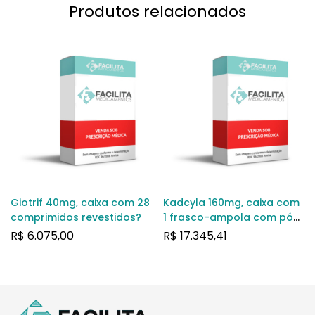
Produtos relacionados
Giotrif 40mg, caixa com 28
Kadcyla 160mg, caixa com
comprimidos revestidos?
1 frasco-ampola com pó
para solução de uso
R$
6.075,00
R$
17.345,41
intravenoso