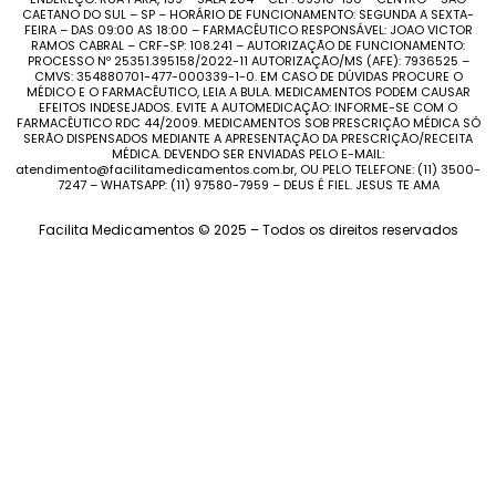
CAETANO DO SUL – SP – HORÁRIO DE FUNCIONAMENTO: SEGUNDA A SEXTA-
FEIRA – DAS 09:00 AS 18:00 – FARMACÊUTICO RESPONSÁVEL: JOAO VICTOR
RAMOS CABRAL – CRF-SP: 108.241 – AUTORIZAÇÃO DE FUNCIONAMENTO:
PROCESSO Nº 25351.395158/2022-11 AUTORIZAÇÃO/MS (AFE): 7936525 –
CMVS: 354880701-477-000339-1-0. EM CASO DE DÚVIDAS PROCURE O
MÉDICO E O FARMACÊUTICO, LEIA A BULA. MEDICAMENTOS PODEM CAUSAR
EFEITOS INDESEJADOS. EVITE A AUTOMEDICAÇÃO: INFORME-SE COM O
FARMACÊUTICO RDC 44/2009. MEDICAMENTOS SOB PRESCRIÇÃO MÉDICA SÓ
SERÃO DISPENSADOS MEDIANTE A APRESENTAÇÃO DA PRESCRIÇÃO/RECEITA
MÉDICA. DEVENDO SER ENVIADAS PELO E-MAIL:
atendimento@facilitamedicamentos.com.br, OU PELO TELEFONE: (11) 3500-
7247 – WHATSAPP: (11) 97580-7959 – DEUS É FIEL. JESUS TE AMA
Facilita Medicamentos © 2025 – Todos os direitos reservados