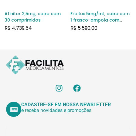
Afinitor 2,5mg, caixa com
Erbitux 5mg/mL, caixa com
30 comprimidos
1 frasco-ampola com
100mL de solução de uso
R$
4.739,54
R$
5.590,00
intravenoso
CADASTRE-SE EM NOSSA NEWSLETTER
e receba novidades e promoções