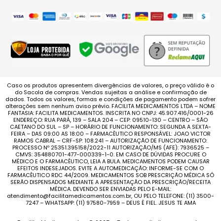
Caso os produtos apresentem divergências de valores, o preço válido é o
do Sacola de compras. Vendas sujeitas a análise e confirmação de
dados. Todos os valores, formas e condições de pagamento podem sofrer
alterações sem nenhum aviso prévio. FACILITA MEDICAMENTOS LTDA – NOME
FANTASIA: FACILITA MEDICAMENTOS. INSCRITA NO CNPJ: 45.907.416/0001-26
ENDEREÇO: RUA PARÁ, 139 – SALA 204 – CEP: 09510-130 – CENTRO – SÃO
CAETANO DO SUL – SP – HORÁRIO DE FUNCIONAMENTO: SEGUNDA A SEXTA-
FEIRA – DAS 09:00 AS 18:00 – FARMACÊUTICO RESPONSÁVEL: JOAO VICTOR
RAMOS CABRAL – CRF-SP: 108.241 – AUTORIZAÇÃO DE FUNCIONAMENTO:
PROCESSO Nº 25351.395158/2022-11 AUTORIZAÇÃO/MS (AFE): 7936525 –
CMVS: 354880701-477-000339-1-0. EM CASO DE DÚVIDAS PROCURE O
MÉDICO E O FARMACÊUTICO, LEIA A BULA. MEDICAMENTOS PODEM CAUSAR
EFEITOS INDESEJADOS. EVITE A AUTOMEDICAÇÃO: INFORME-SE COM O
FARMACÊUTICO RDC 44/2009. MEDICAMENTOS SOB PRESCRIÇÃO MÉDICA SÓ
SERÃO DISPENSADOS MEDIANTE A APRESENTAÇÃO DA PRESCRIÇÃO/RECEITA
MÉDICA. DEVENDO SER ENVIADAS PELO E-MAIL:
atendimento@facilitamedicamentos.com.br, OU PELO TELEFONE: (11) 3500-
7247 – WHATSAPP: (11) 97580-7959 – DEUS É FIEL. JESUS TE AMA