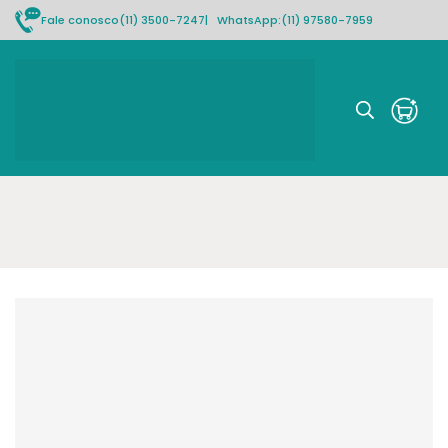
Fale conosco
(11) 3500-7247
| WhatsApp:
(11) 97580-7959
Rastrear pedido