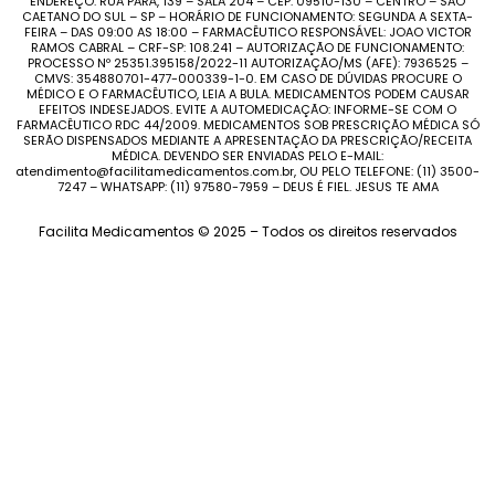
ENDEREÇO: RUA PARÁ, 139 – SALA 204 – CEP: 09510-130 – CENTRO – SÃO
CAETANO DO SUL – SP – HORÁRIO DE FUNCIONAMENTO: SEGUNDA A SEXTA-
FEIRA – DAS 09:00 AS 18:00 – FARMACÊUTICO RESPONSÁVEL: JOAO VICTOR
RAMOS CABRAL – CRF-SP: 108.241 – AUTORIZAÇÃO DE FUNCIONAMENTO:
PROCESSO Nº 25351.395158/2022-11 AUTORIZAÇÃO/MS (AFE): 7936525 –
CMVS: 354880701-477-000339-1-0. EM CASO DE DÚVIDAS PROCURE O
MÉDICO E O FARMACÊUTICO, LEIA A BULA. MEDICAMENTOS PODEM CAUSAR
EFEITOS INDESEJADOS. EVITE A AUTOMEDICAÇÃO: INFORME-SE COM O
FARMACÊUTICO RDC 44/2009. MEDICAMENTOS SOB PRESCRIÇÃO MÉDICA SÓ
SERÃO DISPENSADOS MEDIANTE A APRESENTAÇÃO DA PRESCRIÇÃO/RECEITA
MÉDICA. DEVENDO SER ENVIADAS PELO E-MAIL:
atendimento@facilitamedicamentos.com.br, OU PELO TELEFONE: (11) 3500-
7247 – WHATSAPP: (11) 97580-7959 – DEUS É FIEL. JESUS TE AMA
Facilita Medicamentos © 2025 – Todos os direitos reservados