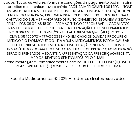
dados. Todos os valores, formas e condições de pagamento podem sofrer
alterações sem nenhum aviso prévio. FACILITA MEDICAMENTOS LTDA – NOME
FANTASIA: FACILITA MEDICAMENTOS. INSCRITA NO CNPJ: 45.907.416/0001-26
ENDEREÇO: RUA PARÁ, 139 – SALA 204 – CEP: 09510-130 – CENTRO – SÃO
CAETANO DO SUL – SP – HORÁRIO DE FUNCIONAMENTO: SEGUNDA A SEXTA-
FEIRA – DAS 09:00 AS 18:00 – FARMACÊUTICO RESPONSÁVEL: JOAO VICTOR
RAMOS CABRAL – CRF-SP: 108.241 – AUTORIZAÇÃO DE FUNCIONAMENTO:
PROCESSO Nº 25351.395158/2022-11 AUTORIZAÇÃO/MS (AFE): 7936525 –
CMVS: 354880701-477-000339-1-0. EM CASO DE DÚVIDAS PROCURE O
MÉDICO E O FARMACÊUTICO, LEIA A BULA. MEDICAMENTOS PODEM CAUSAR
EFEITOS INDESEJADOS. EVITE A AUTOMEDICAÇÃO: INFORME-SE COM O
FARMACÊUTICO RDC 44/2009. MEDICAMENTOS SOB PRESCRIÇÃO MÉDICA SÓ
SERÃO DISPENSADOS MEDIANTE A APRESENTAÇÃO DA PRESCRIÇÃO/RECEITA
MÉDICA. DEVENDO SER ENVIADAS PELO E-MAIL:
atendimento@facilitamedicamentos.com.br, OU PELO TELEFONE: (11) 3500-
7247 – WHATSAPP: (11) 97580-7959 – DEUS É FIEL. JESUS TE AMA
Facilita Medicamentos © 2025 – Todos os direitos reservados