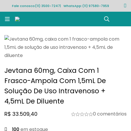
Fale conosco
(11) 3500-7247
| WhatsApp:
(11) 97580-7959
Rastrear pedido
Jevtana 60mg, Caixa Com 1
Frasco-Ampola Com 1,5mL De
Solução De Uso Intravenoso +
4,5mL De Diluente
R$
33.509,40
0 comentários
100
em estoque