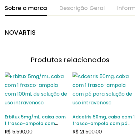
Sobre a marca
Descrição Geral
Informa
NOVARTIS
Produtos relacionados
Erbitux 5mg/mL, caixa com
Adcetris 50mg, caixa com 1
1 frasco-ampola com
frasco-ampola com pó
100mL de solução de uso
para solução de uso
R$
5.590,00
R$
21.500,00
intravenoso
intravenoso