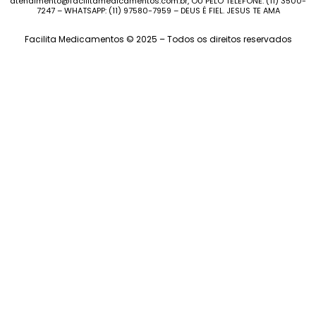
atendimento@facilitamedicamentos.com.br, OU PELO TELEFONE: (11) 3500-
7247 – WHATSAPP: (11) 97580-7959 – DEUS É FIEL. JESUS TE AMA
Facilita Medicamentos © 2025 – Todos os direitos reservados