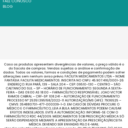
FALE CONOSCO
BLOG
Caso os produtos apresentem divergências de valores, o preço válido é o
do Sacola de compras. Vendas sujeitas a análise e confirmação de
dados. Todos os valores, formas e condições de pagamento podem sofrer
alterações sem nenhum aviso prévio. FACILITA MEDICAMENTOS LTDA – NOME
FANTASIA: FACILITA MEDICAMENTOS. INSCRITA NO CNPJ: 45.907.416/0001-26
ENDEREÇO: RUA PARÁ, 139 – SALA 204 – CEP: 09510-130 – CENTRO – SÃO
CAETANO DO SUL – SP – HORÁRIO DE FUNCIONAMENTO: SEGUNDA A SEXTA-
FEIRA – DAS 09:00 AS 18:00 – FARMACÊUTICO RESPONSÁVEL: JOAO VICTOR
RAMOS CABRAL – CRF-SP: 108.241 – AUTORIZAÇÃO DE FUNCIONAMENTO:
PROCESSO Nº 25351.395158/2022-11 AUTORIZAÇÃO/MS (AFE): 7936525 –
CMVS: 354880701-477-000339-1-0. EM CASO DE DÚVIDAS PROCURE O
MÉDICO E O FARMACÊUTICO, LEIA A BULA. MEDICAMENTOS PODEM CAUSAR
EFEITOS INDESEJADOS. EVITE A AUTOMEDICAÇÃO: INFORME-SE COM O
FARMACÊUTICO RDC 44/2009. MEDICAMENTOS SOB PRESCRIÇÃO MÉDICA SÓ
SERÃO DISPENSADOS MEDIANTE A APRESENTAÇÃO DA PRESCRIÇÃO/RECEITA
MÉDICA. DEVENDO SER ENVIADAS PELO E-MAIL: