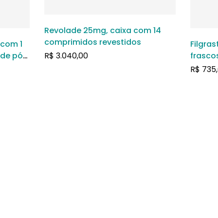
Revolade 25mg, caixa com 14
comprimidos revestidos
 com 1
Filgra
de pó
R$
3.040,00
frasco
ravenoso
soluçã
R$
735