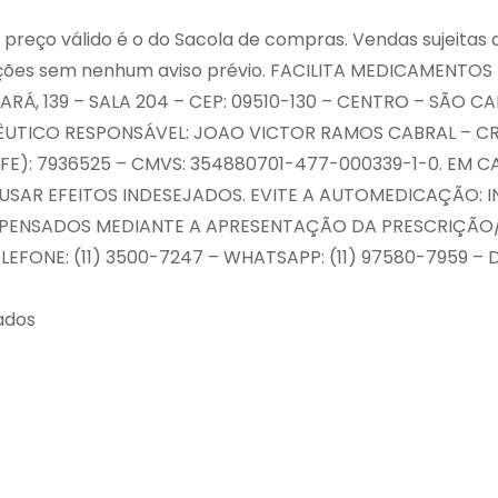
preço válido é o do Sacola de compras. Vendas sujeitas a
ções sem nenhum aviso prévio. FACILITA MEDICAMENTOS
PARÁ, 139 – SALA 204 – CEP: 09510-130 – CENTRO – SÃO
ACÊUTICO RESPONSÁVEL: JOAO VICTOR RAMOS CABRAL – C
FE): 7936525 – CMVS: 354880701-477-000339-1-0. EM 
USAR EFEITOS INDESEJADOS. EVITE A AUTOMEDICAÇÃO:
ENSADOS MEDIANTE A APRESENTAÇÃO DA PRESCRIÇÃO/RE
EFONE: (11) 3500-7247 – WHATSAPP: (11) 97580-7959 – D
ados