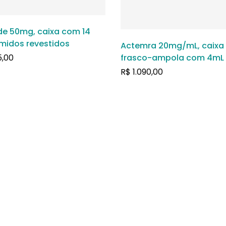
de 50mg, caixa com 14
midos revestidos
Actemra 20mg/mL, caixa
5,00
frasco-ampola com 4mL 
para solução de uso int
R$
1.090,00