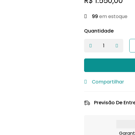
R$
1.550,00
99
em estoque
Quantidade
Compartilhar
Previsão De Entr
Garant