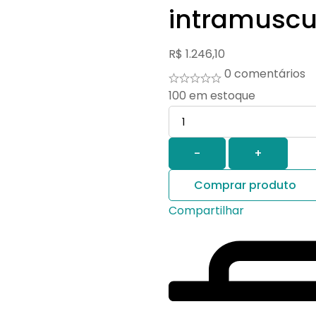
intramuscu
R$
1.246,10
0 comentários
100
em estoque
Quantidade
-
+
Comprar produto
Compartilhar