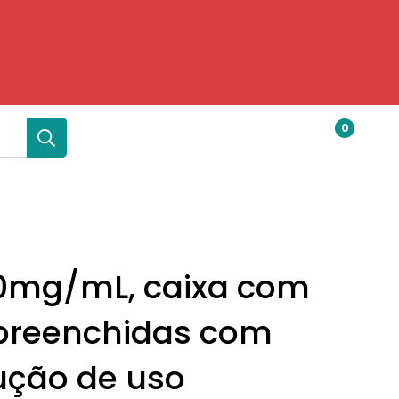
0
0mg/mL, caixa com
 preenchidas com
ução de uso