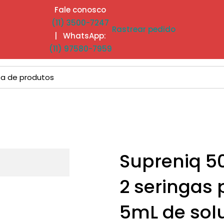
Fale conosco
(11) 3500-7247
Rastrear pedido
| WhatsApp:
(11) 97580-7959
Supreniq 5
2 seringas
5mL de sol