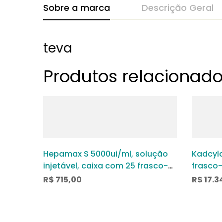
Sobre a marca
Descrição Geral
teva
Produtos relacionad
Hepamax S 5000ui/ml, solução
Kadcyla
injetável, caixa com 25 frasco-
frasco
ampola com 5ml
soluçã
R$
715,00
R$
17.3