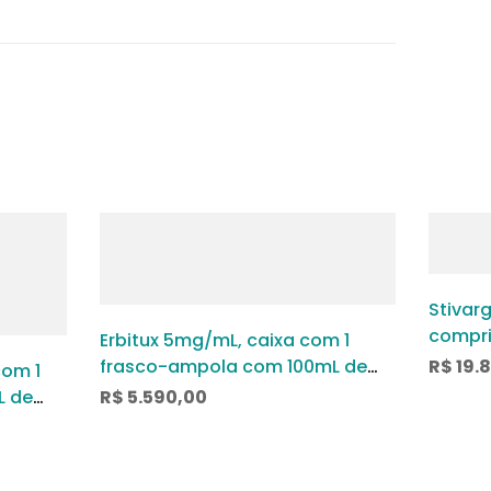
Stivar
compri
Erbitux 5mg/mL, caixa com 1
frasco-ampola com 100mL de
R$
19.
com 1
solução de uso intravenoso
L de
R$
5.590,00
uso