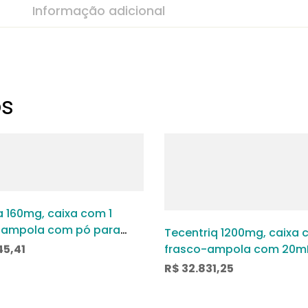
Informação adicional
os
 160mg, caixa com 1
-ampola com pó para
Tecentriq 1200mg, caixa 
o de uso intravenoso
45,41
frasco-ampola com 20m
solução para infusão de 
R$
32.831,25
intravenoso