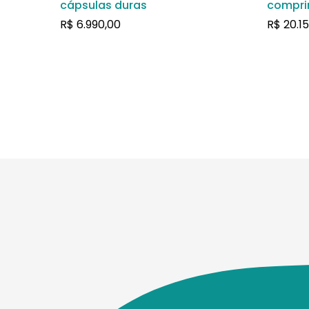
cápsulas duras
compri
R$
6.990,00
R$
20.1