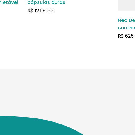
jetável
cápsulas duras
R$
12.950,00
Neo De
conten
pó par
R$
625
intram
com 2m