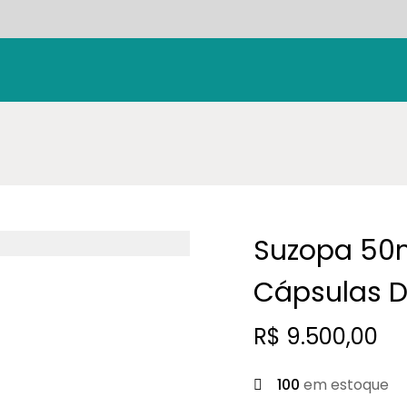
Suzopa 50
Cápsulas D
R$
9.500,00
100
em estoque