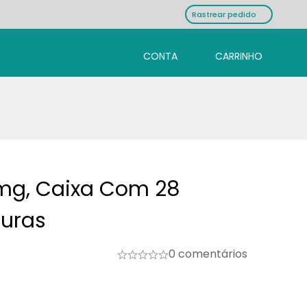
Rastrear pedido
mg, Caixa Com 28
uras
0 comentários