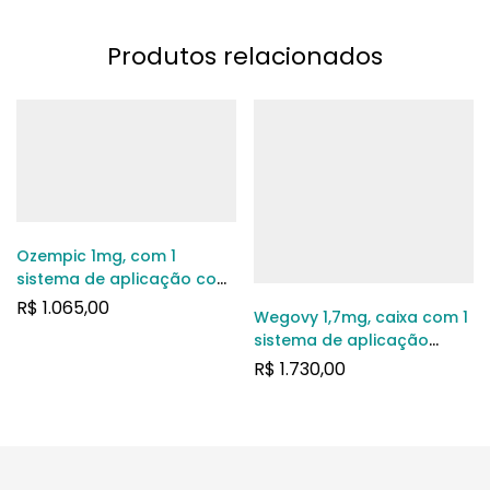
Produtos relacionados
Ozempic 1mg, com 1
sistema de aplicação com
3mL de solução de uso
R$
1.065,00
Wegovy 1,7mg, caixa com 1
subcutâneo
sistema de aplicação
preenchido com 3mL de
R$
1.730,00
solução de uso
subcutâneo + 4 agulhas