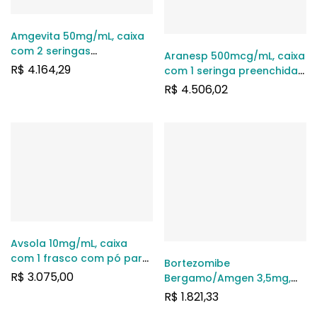
Amgevita 50mg/mL, caixa
com 2 seringas
Aranesp 500mcg/mL, caixa
preenchidas com 0,8mL de
R$
4.164,29
com 1 seringa preenchida
solução injetável cada +
com 1mL de solução de
R$
4.506,02
caneta aplicadora
uso subcutâneo ou
intravenoso + 1 agulha
Avsola 10mg/mL, caixa
com 1 frasco com pó para
Bortezomibe
solução de uso
R$
3.075,00
Bergamo/Amgen 3,5mg,
intravenoso (frasco com
caixa com 1 frasco-
R$
1.821,33
capacidade de 10mL)
ampola com pó para