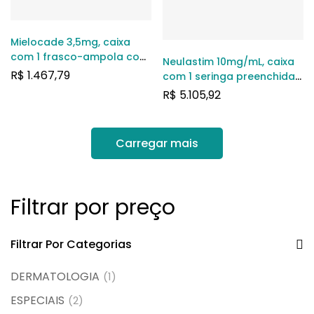
Mielocade 3,5mg, caixa
com 1 frasco-ampola com
Neulastim 10mg/mL, caixa
pó para solução de uso
R$
1.467,79
com 1 seringa preenchida
intravenoso
com 0,6mL de solução de
R$
5.105,92
uso subcutâneo
Carregar mais
Filtrar por preço
Filtrar Por Categorias
DERMATOLOGIA
(1)
ESPECIAIS
(2)