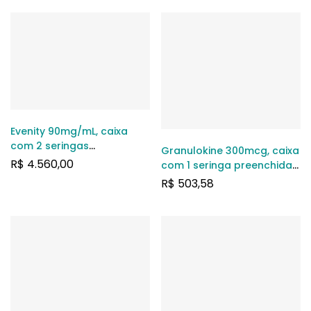
solução de uso
intravenoso
Evenity 90mg/mL, caixa
com 2 seringas
Granulokine 300mcg, caixa
preenchidas com 1,17mL de
R$
4.560,00
com 1 seringa preenchida
solução de uso injetável
com 0,5mL de solução de
R$
503,58
uso subcutâneo ou
intravenoso