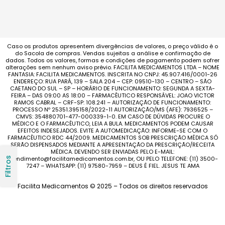
Caso os produtos apresentem divergências de valores, o preço válido é o
do Sacola de compras. Vendas sujeitas a análise e confirmação de
dados. Todos os valores, formas e condições de pagamento podem sofrer
alterações sem nenhum aviso prévio. FACILITA MEDICAMENTOS LTDA – NOME
FANTASIA: FACILITA MEDICAMENTOS. INSCRITA NO CNPJ: 45.907.416/0001-26
ENDEREÇO: RUA PARÁ, 139 – SALA 204 – CEP: 09510-130 – CENTRO – SÃO
CAETANO DO SUL – SP – HORÁRIO DE FUNCIONAMENTO: SEGUNDA A SEXTA-
FEIRA – DAS 09:00 AS 18:00 – FARMACÊUTICO RESPONSÁVEL: JOAO VICTOR
RAMOS CABRAL – CRF-SP: 108.241 – AUTORIZAÇÃO DE FUNCIONAMENTO:
PROCESSO Nº 25351.395158/2022-11 AUTORIZAÇÃO/MS (AFE): 7936525 –
CMVS: 354880701-477-000339-1-0. EM CASO DE DÚVIDAS PROCURE O
MÉDICO E O FARMACÊUTICO, LEIA A BULA. MEDICAMENTOS PODEM CAUSAR
EFEITOS INDESEJADOS. EVITE A AUTOMEDICAÇÃO: INFORME-SE COM O
FARMACÊUTICO RDC 44/2009. MEDICAMENTOS SOB PRESCRIÇÃO MÉDICA SÓ
SERÃO DISPENSADOS MEDIANTE A APRESENTAÇÃO DA PRESCRIÇÃO/RECEITA
MÉDICA. DEVENDO SER ENVIADAS PELO E-MAIL:
atendimento@facilitamedicamentos.com.br, OU PELO TELEFONE: (11) 3500-
Filtros
7247 – WHATSAPP: (11) 97580-7959 – DEUS É FIEL. JESUS TE AMA
Facilita Medicamentos © 2025 – Todos os direitos reservados