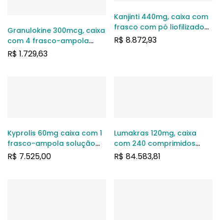
Kanjinti 440mg, caixa com
frasco com pó liofilizado
Granulokine 300mcg, caixa
para solução de uso
R$
8.872,93
com 4 frasco-ampola
intravenoso + frasco de
com 1 ml de solução de
R$
1.729,63
diluidor com 20mL
uso subcutâneo ou
intravenoso
Kyprolis 60mg caixa com 1
Lumakras 120mg, caixa
frasco-ampola solução
com 240 comprimidos
injetável
revestidos
R$
7.525,00
R$
84.583,81